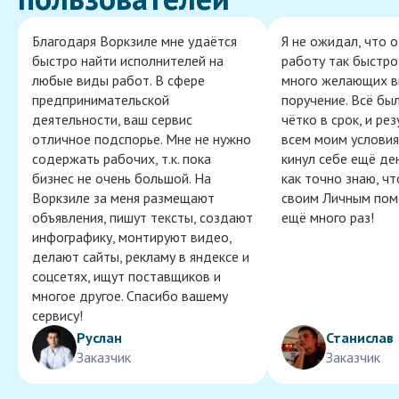
Благодаря Воркзиле мне удаётся
Я не ожидал, что 
быстро найти исполнителей на
работу так быстро,
любые виды работ. В сфере
много желающих в
предпринимательской
поручение. Всё бы
деятельности, ваш сервис
чётко в срок, и ре
отличное подспорье. Мне не нужно
всем моим условия
содержать рабочих, т.к. пока
кинул себе ещё ден
бизнес не очень большой. На
как точно знаю, ч
Воркзиле за меня размещают
своим Личным пом
объявления, пишут тексты, создают
ещё много раз!
инфографику, монтируют видео,
делают сайты, рекламу в яндексе и
соцсетях, ищут поставщиков и
многое другое. Спасибо вашему
сервису!
Руслан
Станислав
Заказчик
Заказчик