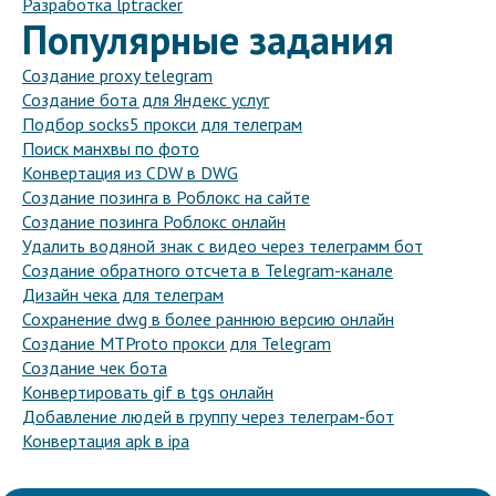
Разработка lptracker
Популярные задания
Создание proxy telegram
Создание бота для Яндекс услуг
Подбор socks5 прокси для телеграм
Поиск манхвы по фото
Конвертация из CDW в DWG
Создание позинга в Роблокс на сайте
Создание позинга Роблокс онлайн
Удалить водяной знак с видео через телеграмм бот
Создание обратного отсчета в Telegram-канале
Дизайн чека для телеграм
Сохранение dwg в более раннюю версию онлайн
Создание MTProto прокси для Telegram
Создание чек бота
Конвертировать gif в tgs онлайн
Добавление людей в группу через телеграм-бот
Конвертация apk в ipa