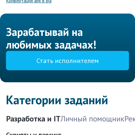
Конвертация apk в ipa
Зарабатывай на
любимых задачах!
Стать исполнителем
Категории заданий
Разработка и IT
Личный помощник
Ре
Скрипты и парсинг