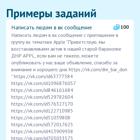
Примеры заданий
Написать людям в вк сообщение
100
Написать людям в вк сообщение с приглашение в
группу вк тематике Apple "Приветствую, мы
восстанавливаем актив в нашей старой барахолке
ДНР APPL, если вам не тяжело, можете
опубликовать у нас ваше объявление, спасибо за
внимание и хорошего дня. https://vk.com/dnr_bar_don
" https://vk.com/id63777384
https://vk.com/id1096876057
https://vk.com/id846161684
https://vk.com/id529782604
https://vk.com/id576327170
https://vk.com/id122710985
https://vk.com/id51039808
https://vk.com/id572017625
https://vk.com/id413909938
https://vk.com/id703033575