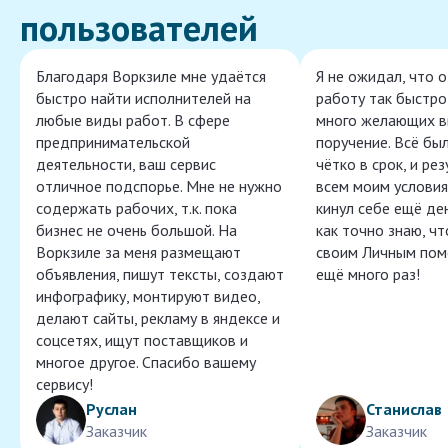
пользователей
Благодаря Воркзиле мне удаётся
Я не ожидал, что 
быстро найти исполнителей на
работу так быстро,
любые виды работ. В сфере
много желающих в
предпринимательской
поручение. Всё бы
деятельности, ваш сервис
чётко в срок, и ре
отличное подспорье. Мне не нужно
всем моим условия
содержать рабочих, т.к. пока
кинул себе ещё ден
бизнес не очень большой. На
как точно знаю, ч
Воркзиле за меня размещают
своим Личным пом
объявления, пишут тексты, создают
ещё много раз!
инфографику, монтируют видео,
делают сайты, рекламу в яндексе и
соцсетях, ищут поставщиков и
многое другое. Спасибо вашему
сервису!
Руслан
Станислав
Заказчик
Заказчик