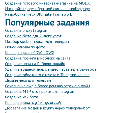
Создание готового интернет-магазина на MODX
Настройка форм обратной связи на landing page
Разработка Helix Ultimate Framework
Популярные задания
Создание proxy telegram
Создание бота для Яндекс услуг
Подбор socks5 прокси для телеграм
Поиск манхвы по фото
Конвертация из CDW в DWG
Создание позинга в Роблокс на сайте
Создание позинга Роблокс онлайн
Удалить водяной знак с видео через телеграмм бот
Создание обратного отсчета в Telegram-канале
Дизайн чека для телеграм
Сохранение dwg в более раннюю версию онлайн
Создание MTProto прокси для Telegram
Создание чек бота
Конвертировать gif в tgs онлайн
Добавление людей в группу через телеграм-бот