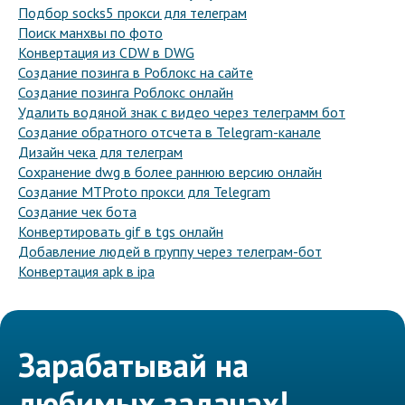
Подбор socks5 прокси для телеграм
Поиск манхвы по фото
Конвертация из CDW в DWG
Создание позинга в Роблокс на сайте
Создание позинга Роблокс онлайн
Удалить водяной знак с видео через телеграмм бот
Создание обратного отсчета в Telegram-канале
Дизайн чека для телеграм
Сохранение dwg в более раннюю версию онлайн
Создание MTProto прокси для Telegram
Создание чек бота
Конвертировать gif в tgs онлайн
Добавление людей в группу через телеграм-бот
Конвертация apk в ipa
Зарабатывай на
любимых задачах!