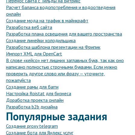
Перенос сайта с Тильды на Битрикс
Расчет баланса водопотребления и водоотведения
онлайн
Создание мода на трафик в майнкрафт
Разработка веб сайта
Разработка плана освещения для вашего пространства
Создание линейки холодильщика
Разработка шаблона презентации на Фрипик
Импорт XML для OpenCart
В слове «кейсо» нет лишних заглавных букв, так как оно
написано полностью строчными буквами. Если нужно
проверить другое слово или фразу — уточните,
пожалуйста
Создание рамы для багги
Настройка Roistat для бизнеса
Доработка проекта онлайн
Разработка b2b дизайна
Популярные задания
Создание proxy telegram
Создание бота для Яндекс услуг