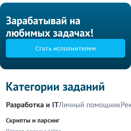
Зарабатывай на
любимых задачах!
Стать исполнителем
Категории заданий
Разработка и IT
Личный помощник
Ре
Скрипты и парсинг
Парсинг данных с сайта