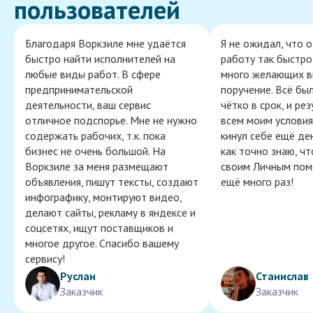
пользователей
Благодаря Воркзиле мне удаётся
Я не ожидал, что 
быстро найти исполнителей на
работу так быстро,
любые виды работ. В сфере
много желающих в
предпринимательской
поручение. Всё бы
деятельности, ваш сервис
чётко в срок, и ре
отличное подспорье. Мне не нужно
всем моим условия
содержать рабочих, т.к. пока
кинул себе ещё ден
бизнес не очень большой. На
как точно знаю, ч
Воркзиле за меня размещают
своим Личным пом
объявления, пишут тексты, создают
ещё много раз!
инфографику, монтируют видео,
делают сайты, рекламу в яндексе и
соцсетях, ищут поставщиков и
многое другое. Спасибо вашему
сервису!
Руслан
Станислав
Заказчик
Заказчик