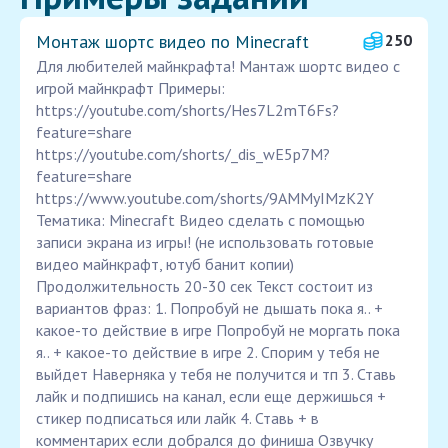
Монтаж шортс видео по Minecraft
250
Для любителей майнкрафта! Мантаж шортс видео с
игрой майнкрафт Примеры:
https://youtube.com/shorts/Hes7L2mT6Fs?
feature=share
https://youtube.com/shorts/_dis_wE5p7M?
feature=share
https://www.youtube.com/shorts/9AMMyIMzK2Y
Тематика: Minecraft Видео сделать с помощью
записи экрана из игры! (не использовать готовые
видео майнкрафт, ютуб банит копии)
Продолжительность 20-30 сек Текст состоит из
вариантов фраз: 1. Попробуй не дышать пока я.. +
какое-то действие в игре Попробуй не моргать пока
я.. + какое-то действие в игре 2. Спорим у тебя не
выйдет Наверняка у тебя не получится и тп 3. Ставь
лайк и подпишись на канал, если еще держишься +
стикер подписаться или лайк 4. Ставь + в
комментарих если добрался до финиша Озвучку