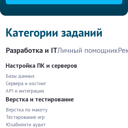
Категории заданий
Разработка и IT
Личный помощник
Ре
Настройка ПК и серверов
Базы данных
Сервера и хостинг
API и интеграции
Верстка и тестирование
Верстка по макету
Тестирование игр
Юзабилити аудит