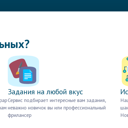
льных?
Задания на любой вкус
Ис
рар
Сервис подбирает интересные вам задания,
Наш
вам
неважно новичок вы или профессиональный
шан
фрилансер
Нов