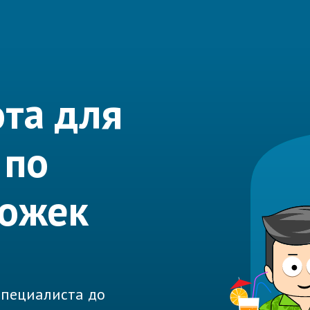
та для
 по
ложек
 специалиста до