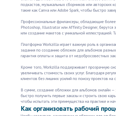
подкастов, музыкальных сборников или авторских 
такие как Canva или Adobe Spark, чтобы быстро зав
Профессиональные фрилансеры, обладающие более г
Photoshop, Illustrator или Affinity Designer, беру
или создание макетов с уникальной иллюстрацией. Т
Платформа Workzilla играет важную роль в организ
задания по созданию обложек для альбомов разных 
гарантия оплаты и защита от недобросовестных зак
Кроме того, Workzilla поддерживает прозрачную си
увеличивать стоимость своих услуг. Благодаря рег
клиентов без лишних усилий по поиску проектов на 
В сумме, создание обложки для альбомов онлайн — 
быстро получить первые заказы и строить свою карь
чтобы испытать эти преимущества на практике и на
Как организовать рабочий проц
Чтобы создавать качественные обложки для альбомо