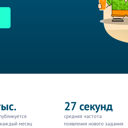
тыс.
27 секунд
публикуется
средняя частота
 каждый месяц
появления нового задания