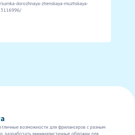
t/sumka-dorozhnaya-zhenskaya-muzhskaya-
833116996/
та
 отличные возможности для фрилансеров с разным
ер, разработать минималистичные обложки для