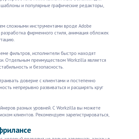
 шаблоны и популярные графические редакторы,
ием сложными инструментами вроде Adobe
ии, разработка фирменного стиля, анимация обложек
утацию.
теме фильтров, исполнители быстро находят
и. Отдельным преимуществом Workzilla является
стабильность и безопасность.
траивать доверие с клиентами и постепенно
ость непрерывно развиваться и расширять круг
неров разных уровней. С Workzilla вы можете
оиском клиентов. Рекомендуем зарегистрироваться,
фрилансе
, который позволит не только завершать заказы в