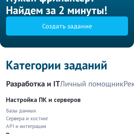
Найдем за 2 минуты!
Создать задание
Категории заданий
Разработка и IT
Личный помощник
Ре
Настройка ПК и серверов
Базы данных
Сервера и хостинг
API и интеграции