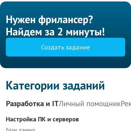
Нужен фрилансер?
Найдем за 2 минуты!
Создать задание
Категории заданий
Разработка и IT
Личный помощник
Ре
Настройка ПК и серверов
Базы данных