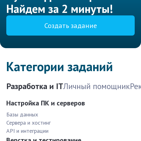
Найдем за 2 минуты!
Создать задание
Категории заданий
Разработка и IT
Личный помощник
Ре
Настройка ПК и серверов
Базы данных
Сервера и хостинг
API и интеграции
Верстка и тестирование