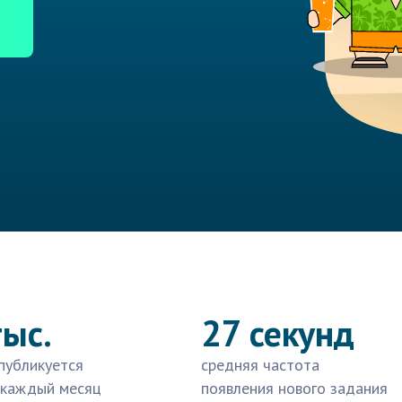
тыс.
27 секунд
публикуется
средняя частота
 каждый месяц
появления нового задания