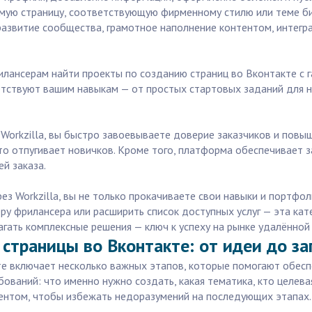
емую страницу, соответствующую фирменному стилю или теме б
звитие сообщества, грамотное наполнение контентом, интеграц
илансерам найти проекты по созданию страниц во Вконтакте с г
етствуют вашим навыкам — от простых стартовых заданий для 
 Workzilla, вы быстро завоевываете доверие заказчиков и пов
сто отпугивает новичков. Кроме того, платформа обеспечивает
й заказа.
ез Workzilla, вы не только прокачиваете свои навыки и портфо
ру фрилансера или расширить список доступных услуг — эта кат
агать комплексные решения — ключ к успеху на рынке удалённой
 страницы во Вконтакте: от идеи до за
те включает несколько важных этапов, которые помогают обесп
ований: что именно нужно создать, какая тематика, кто целевая
иентом, чтобы избежать недоразумений на последующих этапах.