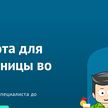
та для
аницы во
 специалиста до