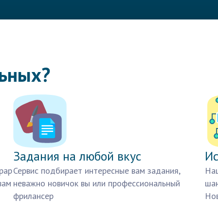
льных?
Задания на любой вкус
Ис
рар
Сервис подбирает интересные вам задания,
Наш
вам
неважно новичок вы или профессиональный
шан
фрилансер
Нов