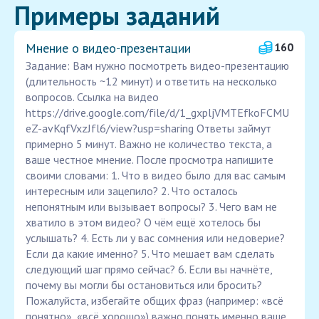
Примеры заданий
Мнение о видео‑презентации
160
Задание: Вам нужно посмотреть видео-презентацию
(длительность ~12 минут) и ответить на несколько
вопросов. Ссылка на видео
https://drive.google.com/file/d/1_gxpljVMTEfkoFCMU
eZ-avKqfVxzJfl6/view?usp=sharing Ответы займут
примерно 5 минут. Важно не количество текста, а
ваше честное мнение. После просмотра напишите
своими словами: 1. Что в видео было для вас самым
интересным или зацепило? 2. Что осталось
непонятным или вызывает вопросы? 3. Чего вам не
хватило в этом видео? О чём ещё хотелось бы
услышать? 4. Есть ли у вас сомнения или недоверие?
Если да какие именно? 5. Что мешает вам сделать
следующий шаг прямо сейчас? 6. Если вы начнёте,
почему вы могли бы остановиться или бросить? ️
Пожалуйста, избегайте общих фраз (например: «всё
понятно», «всё хорошо») важно понять именно ваше