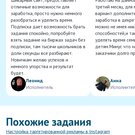
Шикарный сайт, предоставляет
Работаю на данно
отличные возможности для
третий месяц, для
заработка, просто нужно немного
вариант дополнит
разобраться и уделить время.
заработка в декре
Подписка дает возможность брать
можно не имея ник
задания спокойно, попробуйте
способностей,и т
взять задание на биржах задач без
уделять время сем
подписки, там тысячи школьников в
детям.Минус что 
доли секунды все разбирают.
заказчики долго п
Новичкам желаю успехов и
немного упорства и результат
будет.
Леонид
Анна
Исполнитель
Исполнител
Похожие задания
Настройка таргетированной рекламы в Instagram