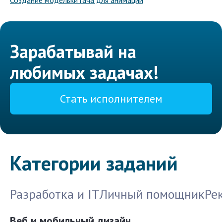
Создание модельки гача для анимации
Зарабатывай на
любимых задачах!
Стать исполнителем
Категории заданий
Разработка и IT
Личный помощник
Ре
Веб и мобильный дизайн