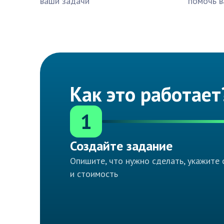
ваши задачи
помочь в
Как это работает
1
Создайте задание
Опишите, что нужно сделать, укажите 
и стоимость