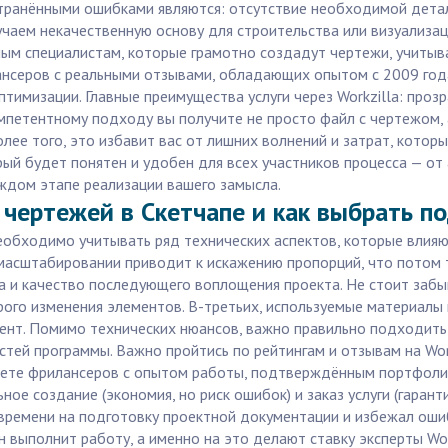
остранёнными ошибками являются: отсутствие необходимой дет
учаем некачественную основу для строительства или визуализа
ым специалистам, которые грамотно создадут чертежи, учитыва
нсеров с реальными отзывами, обладающих опытом с 2009 года.
тимизации. Главные преимущества услуги через Workzilla: проз
мпетентному подходу вы получите не просто файл с чертежом, 
лее того, это избавит вас от лишних волнений и затрат, котор
орый будет понятен и удобен для всех участников процесса — о
каждом этапе реализации вашего замысла.
 чертежей в Скетчапе и как выбрать 
еобходимо учитывать ряд технических аспектов, которые влияют
масштабировании приводит к искажению пропорций, что потом т
а и качество последующего воплощения проекта. Не стоит забы
го изменения элементов. В-третьих, используемые материалы 
нт. Помимо технических нюансов, важно правильно подходить к
стей программы. Важно пройтись по рейтингам и отзывам на Wo
айдете фрилансеров с опытом работы, подтверждённым портфоли
ое создание (экономия, но риск ошибок) и заказ услуги (гарант
 времени на подготовку проектной документации и избежал оши
 выполнит работу, а именно на это делают ставку эксперты Work