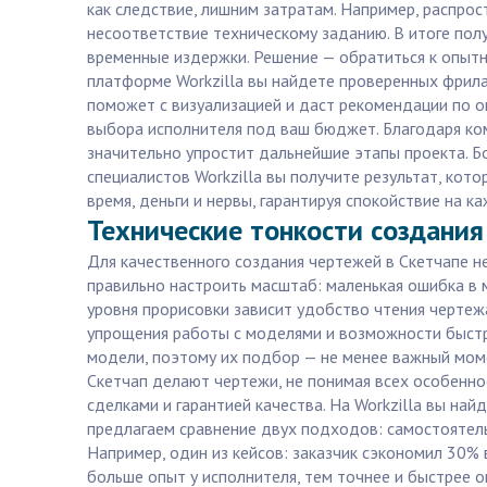
как следствие, лишним затратам. Например, распр
несоответствие техническому заданию. В итоге пол
временные издержки. Решение — обратиться к опытн
платформе Workzilla вы найдете проверенных фрила
поможет с визуализацией и даст рекомендации по оп
выбора исполнителя под ваш бюджет. Благодаря ко
значительно упростит дальнейшие этапы проекта. Бо
специалистов Workzilla вы получите результат, кот
время, деньги и нервы, гарантируя спокойствие на 
Технические тонкости создания
Для качественного создания чертежей в Скетчапе н
правильно настроить масштаб: маленькая ошибка в 
уровня прорисовки зависит удобство чтения чертеж
упрощения работы с моделями и возможности быстро
модели, поэтому их подбор — не менее важный моме
Скетчап делают чертежи, не понимая всех особенно
сделками и гарантией качества. На Workzilla вы н
предлагаем сравнение двух подходов: самостоятельн
Например, один из кейсов: заказчик сэкономил 30%
больше опыт у исполнителя, тем точнее и быстрее он