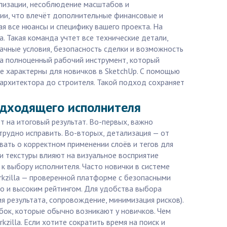
ализации, несоблюдение масштабов и
ции, что влечёт дополнительные финансовые и
я все нюансы и специфику вашего проекта. На
 Такая команда учтет все технические детали,
рачные условия, безопасность сделки и возможность
а полноценный рабочий инструмент, который
ые характерны для новичков в SketchUp. С помощью
т архитектора до строителя. Такой подход сохраняет
подходящего исполнителя
 на итоговый результат. Во-первых, важно
рудно исправить. Во-вторых, детализация — от
вать о корректном применении слоёв и тегов для
и текстуры влияют на визуальное восприятие
 выбору исполнителя. Часто новички в системе
rkzilla — проверенной платформе с безопасными
о и высоким рейтингом. Для удобства выбора
ия результата, сопровождение, минимизация рисков).
бок, которые обычно возникают у новичков. Чем
zilla. Если хотите сократить время на поиск и