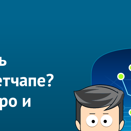
ь
етчапе?
ро и