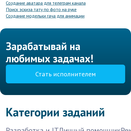
Создание аватара для телеграм канала
Поиск эскиза тату по фото на руке
Создание модельки гача для анимации
Зарабатывай на
любимых задачах!
Стать исполнителем
Категории заданий
Разработка и IT
Личный помощник
Ре