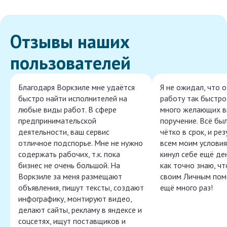
Отзывы наших
пользователей
Благодаря Воркзиле мне удаётся
Я не ожидал, что 
быстро найти исполнителей на
работу так быстро,
любые виды работ. В сфере
много желающих в
предпринимательской
поручение. Всё бы
деятельности, ваш сервис
чётко в срок, и ре
отличное подспорье. Мне не нужно
всем моим условия
содержать рабочих, т.к. пока
кинул себе ещё ден
бизнес не очень большой. На
как точно знаю, ч
Воркзиле за меня размещают
своим Личным пом
объявления, пишут тексты, создают
ещё много раз!
инфографику, монтируют видео,
делают сайты, рекламу в яндексе и
соцсетях, ищут поставщиков и