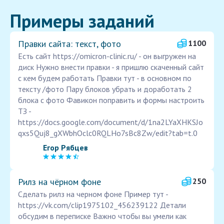
Примеры заданий
Правки сайта: текст, фото
1100
Есть сайт https://omicron-clinic.ru/ - он выгружен на
диск Нужно внести правки - я пришлю скаченный сайт
с кем будем работать Правки тут - в основном по
тексту /фото Пару блоков убрать и доработать 2
блока с фото Фавикон поправить и формы настроить
ТЗ -
https://docs.google.com/document/d/1na2LYaXHKSJo
qxs5Quj8_gXWbhOclc0RQLHo7sBc8Zw/edit?tab=t.0
Егор Рябцев
Рилз на чёрном фоне
250
Сделать рилз на черном фоне Пример тут -
https://vk.com/clip1975102_456239122 Детали
обсудим в переписке Важно чтобы вы умели как