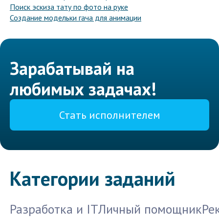
Поиск эскиза тату по фото на руке
Создание модельки гача для анимации
Зарабатывай на
любимых задачах!
Стать исполнителем
Категории заданий
Разработка и IT
Личный помощник
Ре