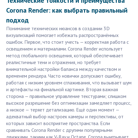
Технические тонкости и преимущества
Corona Render: как выбрать правильный
подход
Понимание технических нюансов в создании 3D
визуализаций помогает избежать распространённых
ошибок. Первое, что стоит учесть — корректная работа с
освещением и материалами. Corona Render использует
метод глобального освещения, который обеспечивает
реалистичные тени и отражения, но требует
внимательной настройки баланса между качеством и
временем рендера. Часто новички допускают ошибку,
работая с низким уровнем сглаживания, что вызывает шум
и артефакты на финальной картинке. Вторая важная
сторона — правильное управление текстурами; слишком
высокое разрешение без оптимизации замедляет процесс,
а низкое — теряет детализацию. Ещё один момент —
адекватный выбор настроек камеры и перспективы, от
которых зависит восприятие пространства. Если
сравнивать Corona Render с другими популярными
движками, такими как V-Ray и Octane, Corona выигрывает