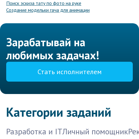
Поиск эскиза тату по фото на руке
Создание модельки гача для анимации
Зарабатывай на
любимых задачах!
Стать исполнителем
Категории заданий
Разработка и IT
Личный помощник
Ре