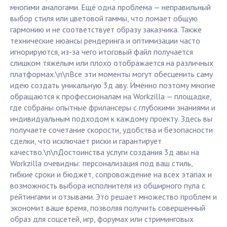
многими аналогами. Ещё одна проблема — неправильный
выбор стиля или цветовой гаммы, что ломает общую
гармонию и не соответствует образу заказчика. Также
технические нюансы рендеринга и оптимизации часто
игнорируются, из-за чего итоговый файл получается
слишком тяжёлым или плохо отображается на различных
платформах.\n\nВсе эти моменты могут обесценить саму
идею создать уникальную 3д аву. Именно поэтому многие
обращаются к профессионалам на Workzilla — площадке,
где собраны опытные фрилансеры с глубокими знаниями и
индивидуальным подходом к каждому проекту. Здесь вы
получаете сочетание скорости, удобства и безопасности
сделки, что исключает риски и гарантирует
качество.\n\nДостоинства услуги создания 3д авы на
Workzilla очевидны: персонализация под ваш стиль,
гибкие сроки и бюджет, сопровождение на всех этапах и
возможность выбора исполнителя из обширного пула с
рейтингами и отзывами. Это решает множество проблем и
экономит ваше время, позволяя получить совершенный
образ для соцсетей, игр, форумах или стриминговых