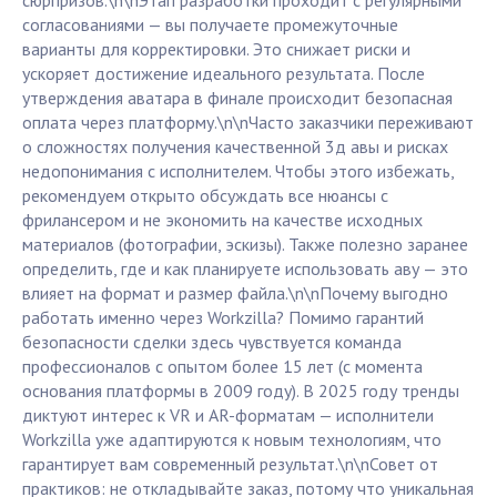
сюрпризов.\n\nЭтап разработки проходит с регулярными
согласованиями — вы получаете промежуточные
варианты для корректировки. Это снижает риски и
ускоряет достижение идеального результата. После
утверждения аватара в финале происходит безопасная
оплата через платформу.\n\nЧасто заказчики переживают
о сложностях получения качественной 3д авы и рисках
недопонимания с исполнителем. Чтобы этого избежать,
рекомендуем открыто обсуждать все нюансы с
фрилансером и не экономить на качестве исходных
материалов (фотографии, эскизы). Также полезно заранее
определить, где и как планируете использовать аву — это
влияет на формат и размер файла.\n\nПочему выгодно
работать именно через Workzilla? Помимо гарантий
безопасности сделки здесь чувствуется команда
профессионалов с опытом более 15 лет (с момента
основания платформы в 2009 году). В 2025 году тренды
диктуют интерес к VR и AR-форматам — исполнители
Workzilla уже адаптируются к новым технологиям, что
гарантирует вам современный результат.\n\nСовет от
практиков: не откладывайте заказ, потому что уникальная