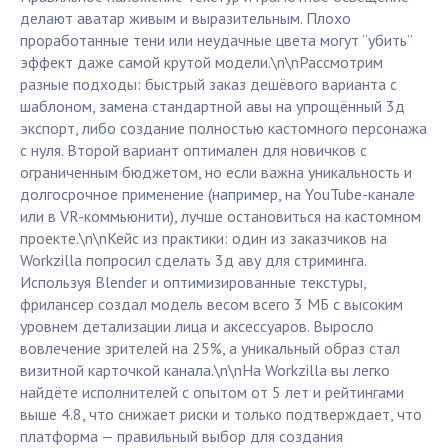
делают аватар живым и выразительным. Плохо
проработанные тени или неудачные цвета могут “убить”
эффект даже самой крутой модели.\n\nРассмотрим
разные подходы: быстрый заказ дешёвого варианта с
шаблоном, замена стандартной авы на упрощённый 3д
экспорт, либо создание полностью кастомного персонажа
с нуля. Второй вариант оптимален для новичков с
ограниченным бюджетом, но если важна уникальность и
долгосрочное применение (например, на YouTube-канале
или в VR-коммьюнити), лучше остановиться на кастомном
проекте.\n\nКейс из практики: один из заказчиков на
Workzilla попросил сделать 3д аву для стриминга.
Используя Blender и оптимизированные текстуры,
фрилансер создал модель весом всего 3 МБ с высоким
уровнем детализации лица и аксессуаров. Выросло
вовлечение зрителей на 25%, а уникальный образ стал
визитной карточкой канала.\n\nНа Workzilla вы легко
найдёте исполнителей с опытом от 5 лет и рейтингами
выше 4.8, что снижает риски и только подтверждает, что
платформа — правильный выбор для создания