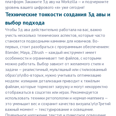
платформ. Закажите 3д аву на Workzilla — и подчеркните
уровень вашего цифрового «я» уже сегодня!
Технические тонкости создания 3д авы и
выбор подхода
Чтобы 3д ава действительно работала на вас, важно
учесть несколько технических аспектов, которые часто
становятся подводными камнями для новичков. Во-
первых, стоит разобраться с программным обеспечением:
Blender, Maya, ZBrush — каждый инструмент имеет
особенности и ограничивает тип файлов, с которыми
можно работать. Выбор зависит от желаемого стиля и
задачи — реалистичный, мультяшный или стилизованный
образ.\n\nВо-вторых, нужно учитывать оптимизацию
модели: излишняя детализация приводит к тяжёлым
файлам, которые тормозят загрузку и могут некорректно
отображаться в соцсетях или играх. Рекомендуется
использовать техники ретопологии и нормал-маппинга —
это уменьшит вес и сохранит качество визуала.\n\nТретий
важный момент — текстурирование и освещение.
Правильное наложение текстур и грамотное освещение