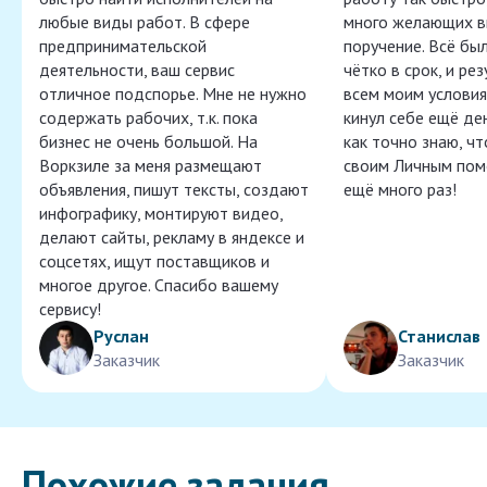
любые виды работ. В сфере
много желающих в
предпринимательской
поручение. Всё бы
деятельности, ваш сервис
чётко в срок, и ре
отличное подспорье. Мне не нужно
всем моим условия
содержать рабочих, т.к. пока
кинул себе ещё ден
бизнес не очень большой. На
как точно знаю, ч
Воркзиле за меня размещают
своим Личным пом
объявления, пишут тексты, создают
ещё много раз!
инфографику, монтируют видео,
делают сайты, рекламу в яндексе и
соцсетях, ищут поставщиков и
многое другое. Спасибо вашему
сервису!
Руслан
Станислав
Заказчик
Заказчик
Похожие задания