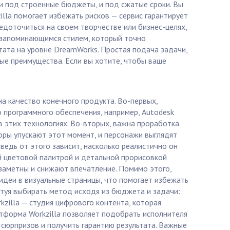
и под строенные бюджеты, и под сжатые сроки. Вы
lla помогает избежать рисков — сервис гарантирует
едоточиться на своем творчестве или бизнес-целях,
и запоминающимся стилем, который точно
ьтата на уровне DreamWorks. Простая подача задачи,
ые преимущества. Если вы хотите, чтобы ваше
а качество конечного продукта. Во-первых,
 программного обеспечения, например, Autodesk
 в этих технологиях. Во-вторых, важна проработка
оры упускают этот момент, и персонажи выглядят
ведь от этого зависит, насколько реалистично он
ой цветовой палитрой и детальной прорисовкой
 заметны и снижают впечатление. Помимо этого,
 идеи в визуальные страницы, что помогает избежать
етуя выбирать метод исходя из бюджета и задачи:
zilla — студия цифрового контента, которая
тформа Workzilla позволяет подобрать исполнителя
 сюрпризов и получить гарантию результата. Важные