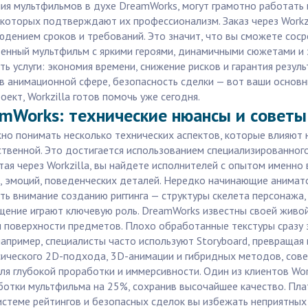
ия мультфильмов в духе DreamWorks, могут грамотно работать 
 которых подтверждают их профессионализм. Заказ через Workzi
юдением сроков и требований. Это значит, что вы сможете соср
твенный мультфильм с яркими героями, динамичными сюжетами 
ть услуги: экономия времени, снижение рисков и гарантия резул
 в анимационной сфере, безопасность сделки — вот ваши основн
кт, Workzilla готов помочь уже сегодня.
mWorks: технические нюансы и советы
но понимать несколько технических аспектов, которые влияют н
твенной. Это достигается использованием специализированного
отая через Workzilla, вы найдете исполнителей с опытом именно
и, эмоций, поведенческих деталей. Нередко начинающие анимат
ть внимание созданию риггинга — структуры скелета персонажа, 
вещение играют ключевую роль. DreamWorks известны своей жив
ры поверхности предметов. Плохо обработанные текстуры сразу
апример, специалисты часто используют Storyboard, превращая
сического 2D-подхода, 3D-анимации и гибридных методов, сов
я глубокой проработки и иммерсивности. Один из клиентов Work
ботки мультфильма на 25%, сохранив высочайшее качество. Пла
системе рейтингов и безопасных сделок вы избежать неприятных