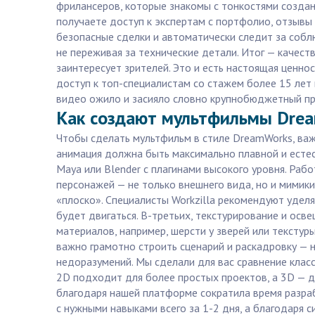
фрилансеров, которые знакомы с тонкостями создан
получаете доступ к экспертам с портфолио, отзывы
безопасные сделки и автоматически следит за собл
не переживая за технические детали. Итог — качес
заинтересует зрителей. Это и есть настоящая ценнос
доступ к топ-специалистам со стажем более 15 лет
видео ожило и засияло словно крупнобюджетный прое
Как создают мультфильмы Drea
Чтобы сделать мультфильм в стиле DreamWorks, важ
анимация должна быть максимально плавной и естес
Maya или Blender с плагинами высокого уровня. Раб
персонажей — не только внешнего вида, но и мимик
«плоско». Специалисты Workzilla рекомендуют уделя
будет двигаться. В-третьих, текстурирование и ос
материалов, например, шерсти у зверей или тексту
важно грамотно строить сценарий и раскадровку — н
недоразумений. Мы сделали для вас сравнение клас
2D подходит для более простых проектов, а 3D — дл
благодаря нашей платформе сократила время разра
с нужными навыками всего за 1-2 дня, а благодаря 