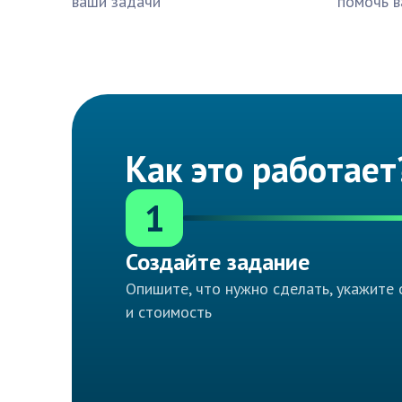
ваши задачи
помочь в
Как это работает
1
Создайте задание
Опишите, что нужно сделать, укажите 
и стоимость