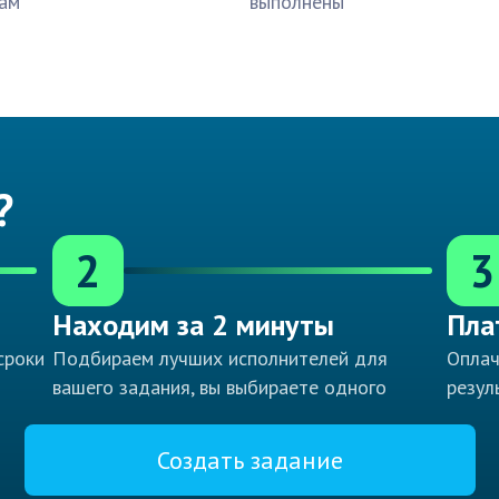
ам
выполнены
?
2
3
Находим за 2 минуты
Пла
сроки
Подбираем лучших исполнителей для
Оплач
вашего задания, вы выбираете одного
резул
Создать задание