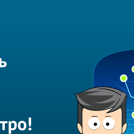
ь
тро!