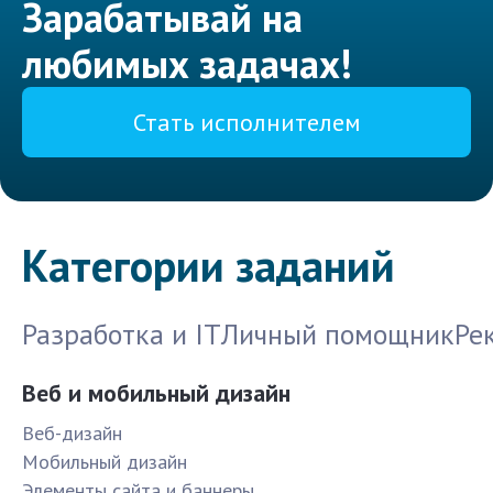
Зарабатывай на
любимых задачах!
Стать исполнителем
Категории заданий
Разработка и IT
Личный помощник
Ре
Веб и мобильный дизайн
Веб-дизайн
Мобильный дизайн
Элементы сайта и баннеры