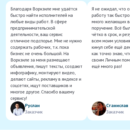
Благодаря Воркзиле мне удаётся
Я не ожидал, что 
быстро найти исполнителей на
работу так быстро,
любые виды работ. В сфере
много желающих в
предпринимательской
поручение. Всё бы
деятельности, ваш сервис
чётко в срок, и ре
отличное подспорье. Мне не нужно
всем моим условия
содержать рабочих, т.к. пока
кинул себе ещё ден
бизнес не очень большой. На
как точно знаю, ч
Воркзиле за меня размещают
своим Личным пом
объявления, пишут тексты, создают
ещё много раз!
инфографику, монтируют видео,
делают сайты, рекламу в яндексе и
соцсетях, ищут поставщиков и
многое другое. Спасибо вашему
сервису!
Руслан
Станислав
Заказчик
Заказчик