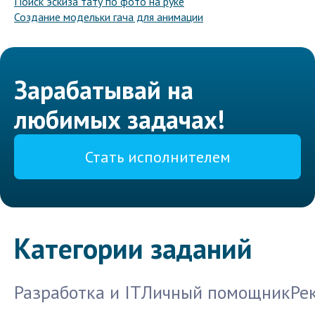
Поиск эскиза тату по фото на руке
Создание модельки гача для анимации
Зарабатывай на
любимых задачах!
Стать исполнителем
Категории заданий
Разработка и IT
Личный помощник
Ре