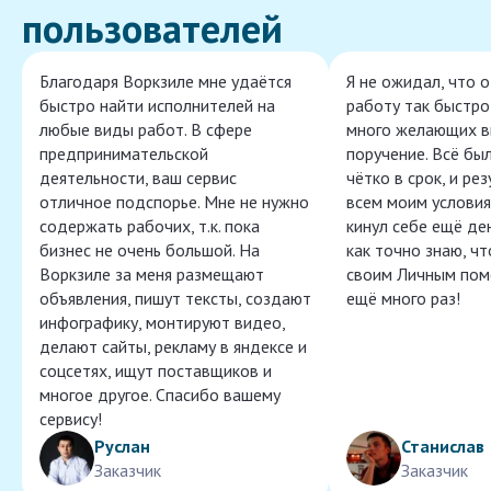
пользователей
Благодаря Воркзиле мне удаётся
Я не ожидал, что 
быстро найти исполнителей на
работу так быстро,
любые виды работ. В сфере
много желающих в
предпринимательской
поручение. Всё бы
деятельности, ваш сервис
чётко в срок, и ре
отличное подспорье. Мне не нужно
всем моим условия
содержать рабочих, т.к. пока
кинул себе ещё ден
бизнес не очень большой. На
как точно знаю, ч
Воркзиле за меня размещают
своим Личным пом
объявления, пишут тексты, создают
ещё много раз!
инфографику, монтируют видео,
делают сайты, рекламу в яндексе и
соцсетях, ищут поставщиков и
многое другое. Спасибо вашему
сервису!
Руслан
Станислав
Заказчик
Заказчик