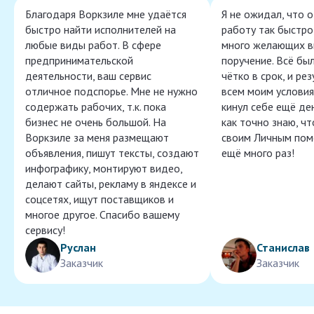
Благодаря Воркзиле мне удаётся
Я не ожидал, что 
быстро найти исполнителей на
работу так быстро,
любые виды работ. В сфере
много желающих в
предпринимательской
поручение. Всё бы
деятельности, ваш сервис
чётко в срок, и ре
отличное подспорье. Мне не нужно
всем моим условия
содержать рабочих, т.к. пока
кинул себе ещё ден
бизнес не очень большой. На
как точно знаю, ч
Воркзиле за меня размещают
своим Личным пом
объявления, пишут тексты, создают
ещё много раз!
инфографику, монтируют видео,
делают сайты, рекламу в яндексе и
соцсетях, ищут поставщиков и
многое другое. Спасибо вашему
сервису!
Руслан
Станислав
Заказчик
Заказчик