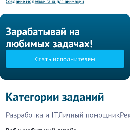
Создание модельки гача для анимации
Зарабатывай на
любимых задачах!
Стать исполнителем
Категории заданий
Разработка и IT
Личный помощник
Ре