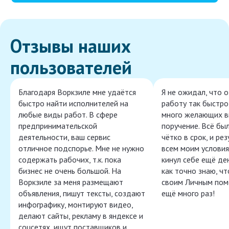
Отзывы наших
пользователей
Благодаря Воркзиле мне удаётся
Я не ожидал, что 
быстро найти исполнителей на
работу так быстро,
любые виды работ. В сфере
много желающих в
предпринимательской
поручение. Всё бы
деятельности, ваш сервис
чётко в срок, и ре
отличное подспорье. Мне не нужно
всем моим условия
содержать рабочих, т.к. пока
кинул себе ещё ден
бизнес не очень большой. На
как точно знаю, ч
Воркзиле за меня размещают
своим Личным пом
объявления, пишут тексты, создают
ещё много раз!
инфографику, монтируют видео,
делают сайты, рекламу в яндексе и
соцсетях, ищут поставщиков и