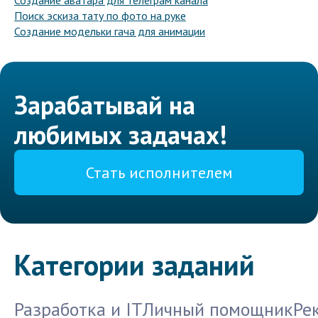
Создание аватара для телеграм канала
Поиск эскиза тату по фото на руке
Создание модельки гача для анимации
Зарабатывай на
любимых задачах!
Стать исполнителем
Категории заданий
Разработка и IT
Личный помощник
Ре