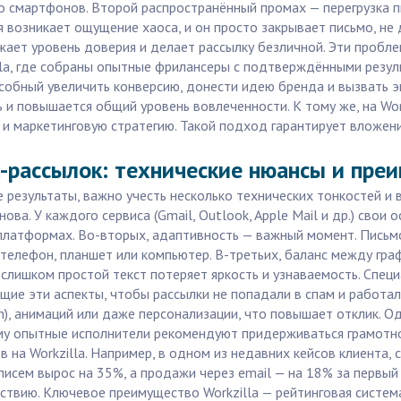
о смартфонов. Второй распространённый промах — перегрузка 
ля возникает ощущение хаоса, и он просто закрывает письмо, н
жает уровень доверия и делает рассылку безличной. Эти пробл
a, где собраны опытные фрилансеры с подтверждёнными результ
особный увеличить конверсию, донести идею бренда и вызвать э
 и повышается общий уровень вовлеченности. К тому же, на Wo
 и маркетинговую стратегию. Такой подход гарантирует вложени
-рассылок: технические нюансы и преи
 результаты, важно учесть несколько технических тонкостей и
ва. У каждого сервиса (Gmail, Outlook, Apple Mail и др.) свои
 платформах. Во-вторых, адаптивность — важный момент. Пись
 телефон, планшет или компьютер. В-третьих, баланс между гра
 слишком простой текст потеряет яркость и узнаваемость. Спец
ие эти аспекты, чтобы рассылки не попадали в спам и работа
on), анимаций или даже персонализации, что повышает отклик. 
ому опытные исполнители рекомендуют придерживаться грамотног
в на Workzilla. Например, в одном из недавних кейсов клиента,
писем вырос на 35%, а продажи через email — на 18% за первый
йствию. Ключевое преимущество Workzilla — рейтинговая систе