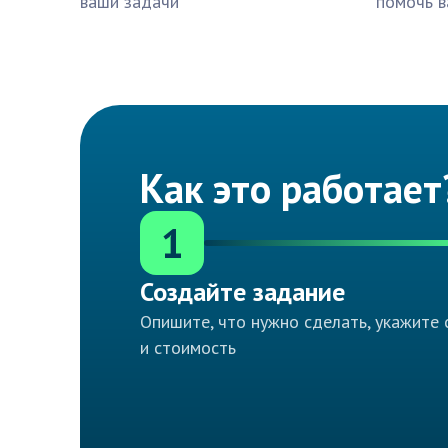
ваши задачи
помочь в
Как это работает
1
Создайте задание
Опишите, что нужно сделать, укажите 
и стоимость