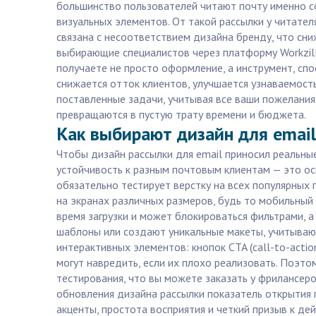
большинство пользователей читают почту именно с
визуальных элементов. От такой рассылки у читате
связана с несоответствием дизайна бренду, что сни
выбирающие специалистов через платформу Workzill
получаете не просто оформление, а инструмент, сп
снижается отток клиентов, улучшается узнаваемость
поставленные задачи, учитывая все ваши пожелания
превращаются в пустую трату времени и бюджета.
Как выбирают дизайн для email
Чтобы дизайн рассылки для email приносил реальные
устойчивость к разным почтовым клиентам — это осно
обязательно тестирует верстку на всех популярных
на экранах различных размеров, будь то мобильный
время загрузки и может блокироваться фильтрами, а
шаблоны или создают уникальные макеты, учитывающ
интерактивных элементов: кнопок CTA (call-to-acti
могут навредить, если их плохо реализовать. Поэт
тестирования, что вы можете заказать у фрилансеро
обновления дизайна рассылки показатель открытия 
акценты, простота восприятия и четкий призыв к де