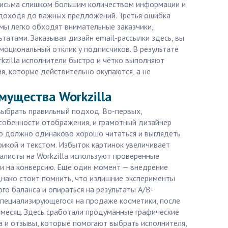
письма слишком большим количеством информации и
е доходя до важных предложений. Третья ошибка
емы легко обходят внимательные заказчики,
атами. Заказывая дизайн email-рассылки здесь, вы
моциональный отклик у подписчиков. В результате
rkzilla исполнители быстро и чётко выполняют
я, которые действительно окупаются, а не
мущества Workzilla
 выбрать правильный подход. Во-первых,
 особенности отображения, и грамотный дизайнер
мо должно одинаково хорошо читаться и выглядеть
фикой и текстом. Избыток картинок увеличивает
иалисты на Workzilla используют проверенные
ли на конверсию. Еще один момент — внедрение
Однако стоит помнить, что излишние эксперименты
о баланса и опираться на результаты A/B-
 специализирующегося на продаже косметики, после
 месяц. Здесь сработали продуманные графические
ма и отзывы, которые помогают выбрать исполнителя,