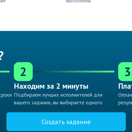
ам
выполнены
?
2
3
Находим за 2 минуты
Пла
сроки
Подбираем лучших исполнителей для
Оплач
вашего задания, вы выбираете одного
резул
Создать задание