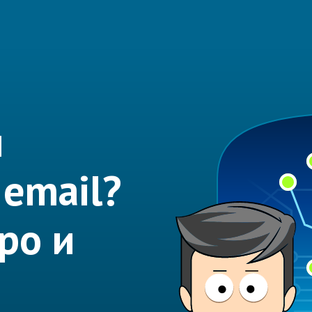
н
 email?
ро и