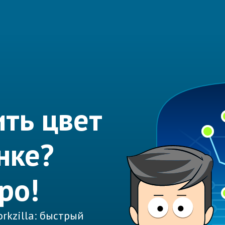
ть цвет
нке?
ро!
rkzilla: быстрый