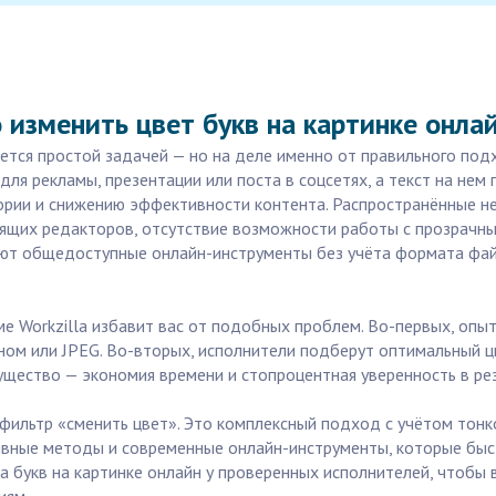
изменить цвет букв на картинке онла
ется простой задачей — но на деле именно от правильного под
для рекламы, презентации или поста в соцсетях, а текст на нем
ории и снижению эффективности контента. Распространённые не
щих редакторов, отсутствие возможности работы с прозрачным
ают общедоступные онлайн-инструменты без учёта формата фай
е Workzilla избавит вас от подобных проблем. Во-первых, опы
ом или JPEG. Во-вторых, исполнители подберут оптимальный цв
мущество — экономия времени и стопроцентная уверенность в ре
й фильтр «сменить цвет». Это комплексный подход с учётом тонк
вные методы и современные онлайн-инструменты, которые быст
 букв на картинке онлайн у проверенных исполнителей, чтобы 