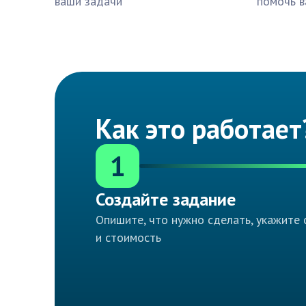
ваши задачи
помочь в
Как это работает
1
Создайте задание
Опишите, что нужно сделать, укажите 
и стоимость