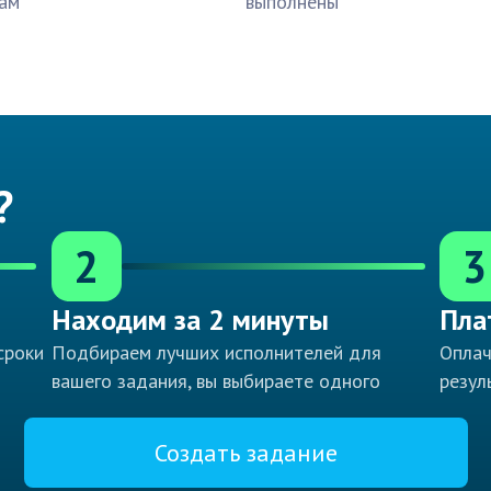
ам
выполнены
?
2
3
Находим за 2 минуты
Пла
сроки
Подбираем лучших исполнителей для
Оплач
вашего задания, вы выбираете одного
резул
Создать задание