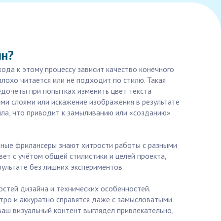
йн?
хода к этому процессу зависит качество конечного
 плохо читается или не подходит по стилю. Такая
дочеты при попытках изменить цвет текста
и слоями или искажение изображения в результате
ла, что приводит к замыливанию или «созданию»
тные фрилансеры знают хитрости работы с разными
ет с учётом общей стилистики и целей проекта,
зультате без лишних экспериментов.
остей дизайна и технических особенностей.
ро и аккуратно справятся даже с замысловатыми
ваш визуальный контент выглядел привлекательно,