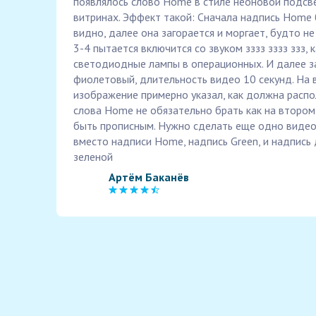
появлялось слово Home в стиле неоновой подсве
витринах. Эффект такой: Сначала надпись Home
видно, далее она загорается и моргает, будто н
3-4 пытается включится со звуком зззз зззз ззз, 
светодиодные лампы в операционных. И далее за
фиолетовый, длительность видео 10 секунд. На
изображение примерно указал, как должна распо
слова Home не обязательно брать как на втором
быть прописным. Нужно сделать еще одно видео,
вместо надписи Home, надпись Green, и надпись
зеленой
Артём Баканёв