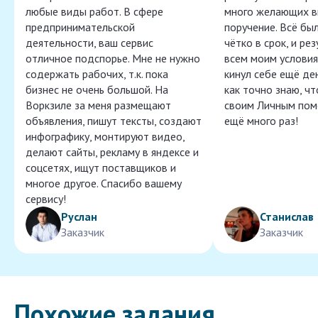
любые виды работ. В сфере
много желающих в
предпринимательской
поручение. Всё бы
деятельности, ваш сервис
чётко в срок, и ре
отличное подспорье. Мне не нужно
всем моим условия
содержать рабочих, т.к. пока
кинул себе ещё ден
бизнес не очень большой. На
как точно знаю, ч
Воркзиле за меня размещают
своим Личным пом
объявления, пишут тексты, создают
ещё много раз!
инфографику, монтируют видео,
делают сайты, рекламу в яндексе и
соцсетях, ищут поставщиков и
многое другое. Спасибо вашему
сервису!
Руслан
Станислав
Заказчик
Заказчик
Похожие задания