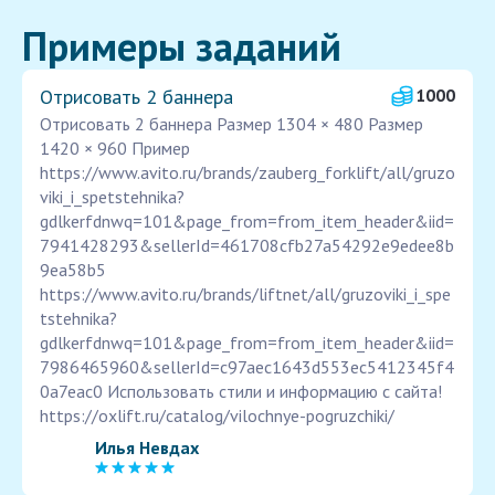
Примеры заданий
Отрисовать 2 баннера
1000
Отрисовать 2 баннера Размер 1304 × 480 Размер
1420 × 960 Пример
https://www.avito.ru/brands/zauberg_forklift/all/gruzo
viki_i_spetstehnika?
gdlkerfdnwq=101&page_from=from_item_header&iid=
7941428293&sellerId=461708cfb27a54292e9edee8b
9ea58b5
https://www.avito.ru/brands/liftnet/all/gruzoviki_i_spe
tstehnika?
gdlkerfdnwq=101&page_from=from_item_header&iid=
7986465960&sellerId=c97aec1643d553ec5412345f4
0a7eac0 Использовать стили и информацию с сайта!
https://oxlift.ru/catalog/vilochnye-pogruzchiki/
Илья Невдах