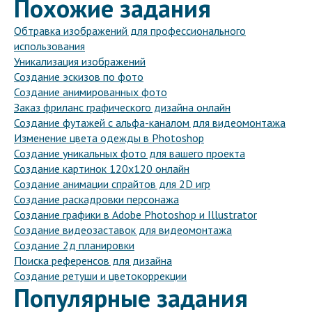
Похожие задания
Обтравка изображений для профессионального
использования
Уникализация изображений
Создание эскизов по фото
Создание анимированных фото
Заказ фриланс графического дизайна онлайн
Создание футажей с альфа-каналом для видеомонтажа
Изменение цвета одежды в Photoshop
Создание уникальных фото для вашего проекта
Создание картинок 120x120 онлайн
Создание анимации спрайтов для 2D игр
Создание раскадровки персонажа
Создание графики в Adobe Photoshop и Illustrator
Создание видеозаставок для видеомонтажа
Создание 2д планировки
Поиска референсов для дизайна
Создание ретуши и цветокоррекции
Популярные задания