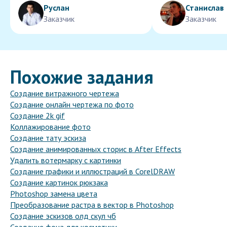
Руслан
Станислав
Заказчик
Заказчик
Похожие задания
Создание витражного чертежа
Создание онлайн чертежа по фото
Создание 2k gif
Коллажирование фото
Создание тату эскиза
Создание анимированных сторис в After Effects
Удалить вотермарку с картинки
Создание графики и иллюстраций в CorelDRAW
Создание картинок рюкзака
Photoshop замена цвета
Преобразование растра в вектор в Photoshop
Создание эскизов олд скул чб