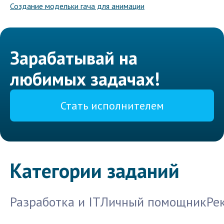
Создание модельки гача для анимации
Зарабатывай на
любимых задачах!
Стать исполнителем
Категории заданий
Разработка и IT
Личный помощник
Ре