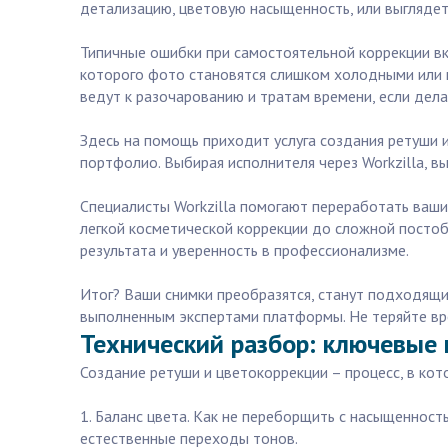
детализацию, цветовую насыщенность, или выглядет
Типичные ошибки при самостоятельной коррекции вк
которого фото становятся слишком холодными или п
ведут к разочарованию и тратам времени, если дела
Здесь на помощь приходит услуга создания ретуши 
портфолио. Выбирая исполнителя через Workzilla, в
Специалисты Workzilla помогают переработать ваши
легкой косметической коррекции до сложной постобр
результата и уверенность в профессионализме.
Итог? Ваши снимки преобразятся, станут подходящи
выполненным экспертами платформы. Не теряйте вре
Технический разбор: ключевые
Создание ретуши и цветокоррекции – процесс, в ко
1. Баланс цвета. Как не переборщить с насыщенност
естественные переходы тонов.