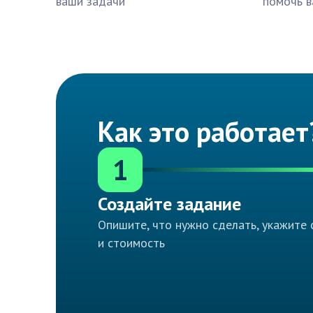
ваши задачи
помочь в
Как это работает
1
Создайте задание
Опишите, что нужно сделать, укажите 
и стоимость