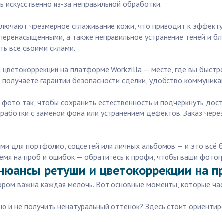
ь искусственно из-за неправильной обработки.
лючают чрезмерное сглаживание кожи, что приводит к эффекту 
еренасыщенными, а также неправильное устранение теней и бли
ть все своими силами.
и цветокоррекции на платформе Workzilla — месте, где вы быс
ы получаете гарантии безопасности сделки, удобство коммуник
 фото так, чтобы сохранить естественность и подчеркнуть дос
аботки с заменой фона или устранением дефектов. Заказ через
ми для портфолио, соцсетей или личных альбомов — и это всё 
мя на проб и ошибок — обратитесь к профи, чтобы ваши фотогр
 нюансы ретуши и цветокоррекции на п
тором важна каждая мелочь. Вот основные моменты, которые ч
ью и не получить ненатуральный оттенок? Здесь стоит ориенти