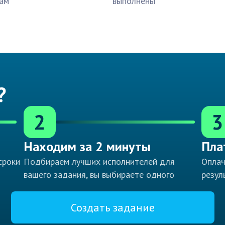
ам
выполнены
?
2
3
Находим за 2 минуты
Пла
сроки
Подбираем лучших исполнителей для
Оплач
вашего задания, вы выбираете одного
резул
Создать задание