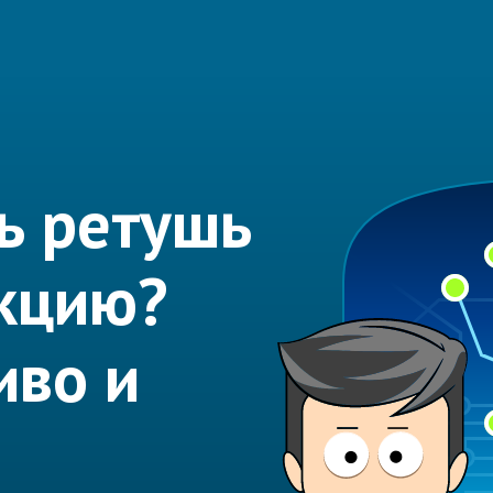
ь ретушь
кцию?
иво и