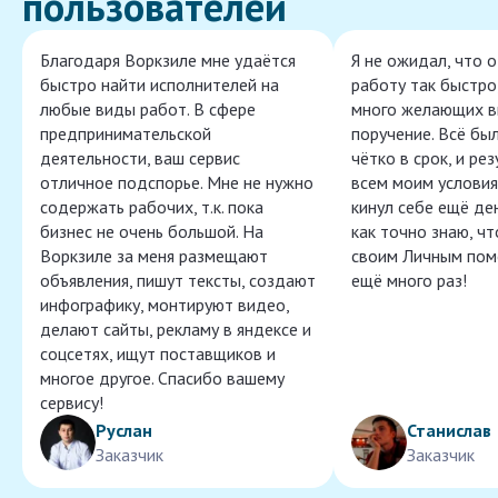
пользователей
Благодаря Воркзиле мне удаётся
Я не ожидал, что 
быстро найти исполнителей на
работу так быстро,
любые виды работ. В сфере
много желающих в
предпринимательской
поручение. Всё бы
деятельности, ваш сервис
чётко в срок, и ре
отличное подспорье. Мне не нужно
всем моим условия
содержать рабочих, т.к. пока
кинул себе ещё ден
бизнес не очень большой. На
как точно знаю, ч
Воркзиле за меня размещают
своим Личным пом
объявления, пишут тексты, создают
ещё много раз!
инфографику, монтируют видео,
делают сайты, рекламу в яндексе и
соцсетях, ищут поставщиков и
многое другое. Спасибо вашему
сервису!
Руслан
Станислав
Заказчик
Заказчик