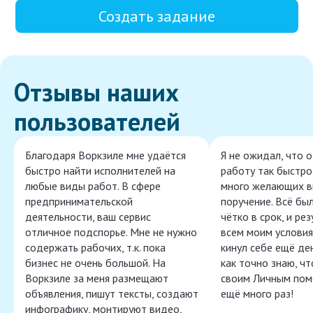
Создать задание
Отзывы наших
пользователей
Благодаря Воркзиле мне удаётся
Я не ожидал, что 
быстро найти исполнителей на
работу так быстро,
любые виды работ. В сфере
много желающих в
предпринимательской
поручение. Всё бы
деятельности, ваш сервис
чётко в срок, и ре
отличное подспорье. Мне не нужно
всем моим условия
содержать рабочих, т.к. пока
кинул себе ещё ден
бизнес не очень большой. На
как точно знаю, ч
Воркзиле за меня размещают
своим Личным пом
объявления, пишут тексты, создают
ещё много раз!
инфографику, монтируют видео,