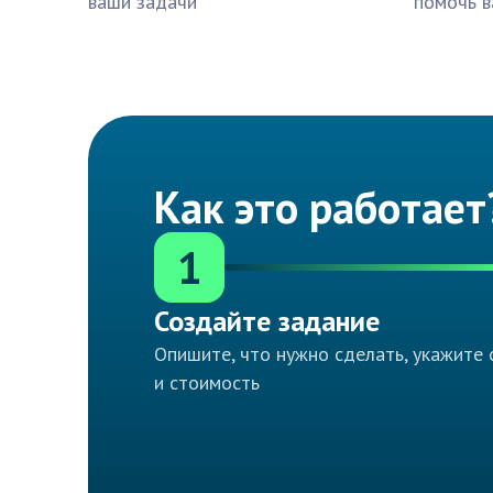
ваши задачи
помочь в
Как это работает
1
Создайте задание
Опишите, что нужно сделать, укажите 
и стоимость