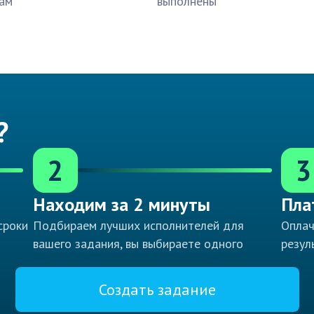
ам
выполнены
?
2
3
Находим за 2 минуты
Пла
сроки
Подбираем лучших исполнителей для
Оплач
вашего задания, вы выбираете одного
резул
Создать задание