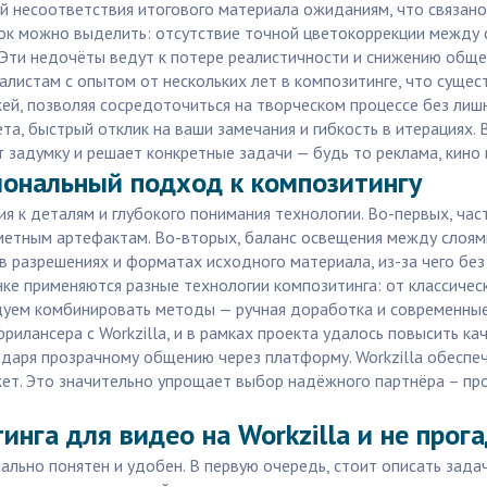
ой несоответствия итогового материала ожиданиям, что связан
к можно выделить: отсутствие точной цветокоррекции между с
Эти недочёты ведут к потере реалистичности и снижению общег
иалистам с опытом от нескольких лет в композитинге, что сущ
ей, позволяя сосредоточиться на творческом процессе без лишн
, быстрый отклик на ваши замечания и гибкость в итерациях. 
 задумку и решает конкретные задачи — будь то реклама, кино 
иональный подход к композитингу
я к деталям и глубокого понимания технологии. Во-первых, ча
аметным артефактам. Во-вторых, баланс освещения между слоям
 в разрешениях и форматах исходного материала, из-за чего бе
ке применяются разные технологии композитинга: от классичес
уем комбинировать методы — ручная доработка и современные 
фрилансера с Workzilla, и в рамках проекта удалось повысить 
одаря прозрачному общению через платформу. Workzilla обеспе
ет. Это значительно упрощает выбор надёжного партнёра – пр
инга для видео на Workzilla и не прог
мально понятен и удобен. В первую очередь, стоит описать зада