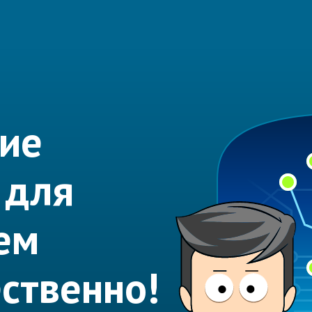
ие
 для
ем
ественно!