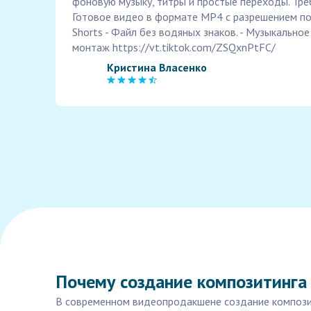
фоновую музыку, титры и простые переходы. Треб
Готовое видео в формате MP4 с разрешением п
Shorts - Файл без водяных знаков. - Музыкально
монтаж https://vt.tiktok.com/ZSQxnPtFC/
Кристина Власенко
Почему создание композитинга
В современном видеопродакшене создание композит