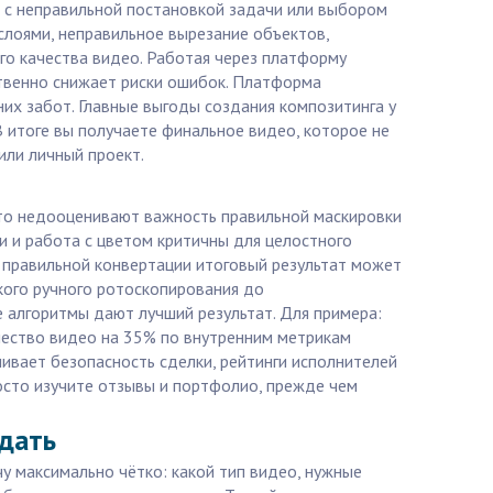
о с неправильной постановкой задачи или выбором
лоями, неправильное вырезание объектов,
о качества видео. Работая через платформу
ественно снижает риски ошибок. Платформа
их забот. Главные выгоды создания композитинга у
В итоге вы получаете финальное видео, которое не
или личный проект.
сто недооценивают важность правильной маскировки
и и работа с цветом критичны для целостного
з правильной конвертации итоговый результат может
кого ручного ротоскопирования до
алгоритмы дают лучший результат. Для примера:
качество видео на 35% по внутренним метрикам
чивает безопасность сделки, рейтинги исполнителей
осто изучите отзывы и портфолио, прежде чем
адать
чу максимально чётко: какой тип видео, нужные