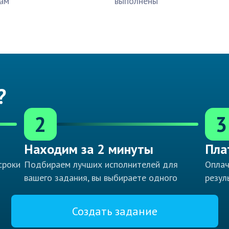
ам
выполнены
?
2
3
Находим за 2 минуты
Пла
сроки
Подбираем лучших исполнителей для
Оплач
вашего задания, вы выбираете одного
резул
Создать задание