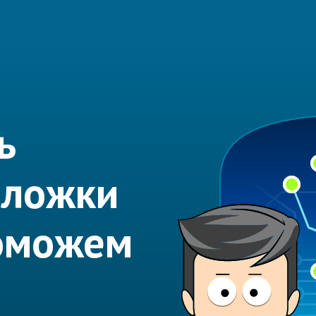
ь
бложки
Поможем