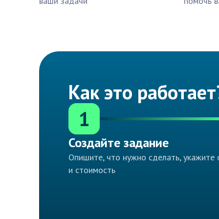
ваши задачи
помочь в
Как это работает
1
Создайте задание
Опишите, что нужно сделать, укажите 
и стоимость