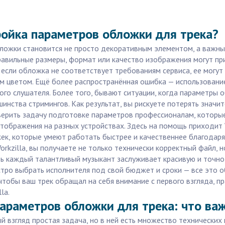
ройка параметров обложки для трека?
обложки становится не просто декоративным элементом, а важн
правильные размеры, формат или качество изображения могут п
если обложка не соответствует требованиям сервиса, ее могут 
м цветом. Ещё более распространённая ошибка — использование
ного слушателя. Более того, бывают ситуации, когда параметр
шинства стримингов. Как результат, вы рискуете потерять знач
оверить задачу подготовке параметров профессионалам, которы
отображения на разных устройствах. Здесь на помощь приходит 
ек, которые умеют работать быстрее и качественнее благодар
orkzilla, вы получаете не только технически корректный файл, 
дь каждый талантливый музыкант заслуживает красивую и точно 
ро выбрать исполнителя под свой бюджет и сроки — все это о
е, чтобы ваш трек обращал на себя внимание с первого взгляда,
la.
араметров обложки для трека: что важ
й взгляд простая задача, но в ней есть множество технически