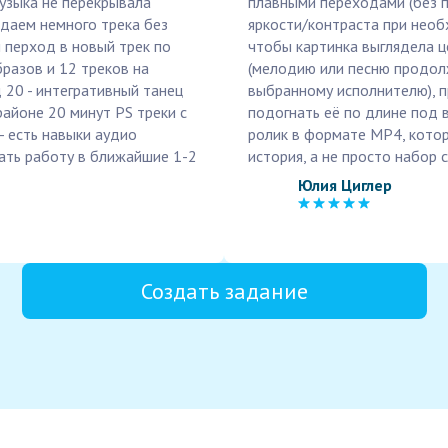
музыка не перекрывала
плавными переходами (без п
 даем немного трека без
яркости/контраста при нео
и перход в новый трек по
чтобы картинка выглядела ц
бразов и 12 треков на
(мелодию или песню продол
 20 - интегративный танец
выбранному исполнителю), 
айоне 20 минут PS треки с
подогнать её по длине под 
- есть навыки аудио
ролик в формате MP4, котор
ать работу в ближайшие 1-2
история, а не просто набор 
Юлия Циглер
Создать задание