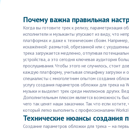
Почему важна правильная наст
Когда вы готовите трек к релизу, параметризация 
исполнители и музыканты упускают из виду, что не
платформах и даже к техническим сбоям. Например, 
искажённой: размытой, обрезанной или с ухудшенны
трека загружается медленно, отпугивая потенциаль
устройства, а это сегодня ключевая аудитория боль
прослушивания. Чтобы этого не случилось, стоит д
каждую платформу, учитывая специфику загрузки и 
специалисты с многолетним опытом создания облож
услугу создания параметров обложки для трека на W
музыки и выделит трек среди миллионов других. Ве
Дополнительным плюсом является возможность быст
чего так ценят наши заказчики. Так что если хотит
который легко выполнить с профессионалами Workzil
Технические нюансы создания п
Создание параметров обложки для трека — на первы