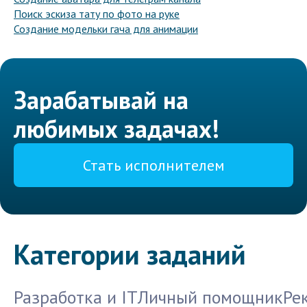
Поиск эскиза тату по фото на руке
Создание модельки гача для анимации
Зарабатывай на
любимых задачах!
Стать исполнителем
Категории заданий
Разработка и IT
Личный помощник
Ре