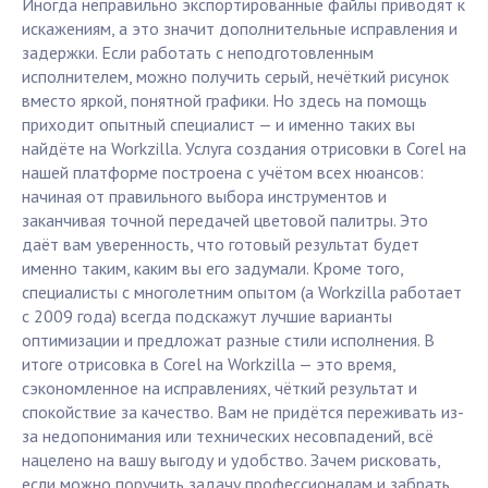
Иногда неправильно экспортированные файлы приводят к
искажениям, а это значит дополнительные исправления и
задержки. Если работать с неподготовленным
исполнителем, можно получить серый, нечёткий рисунок
вместо яркой, понятной графики. Но здесь на помощь
приходит опытный специалист — и именно таких вы
найдёте на Workzilla. Услуга создания отрисовки в Corel на
нашей платформе построена с учётом всех нюансов:
начиная от правильного выбора инструментов и
заканчивая точной передачей цветовой палитры. Это
даёт вам уверенность, что готовый результат будет
именно таким, каким вы его задумали. Кроме того,
специалисты с многолетним опытом (а Workzilla работает
с 2009 года) всегда подскажут лучшие варианты
оптимизации и предложат разные стили исполнения. В
итоге отрисовка в Corel на Workzilla — это время,
сэкономленное на исправлениях, чёткий результат и
спокойствие за качество. Вам не придётся переживать из-
за недопонимания или технических несовпадений, всё
нацелено на вашу выгоду и удобство. Зачем рисковать,
если можно поручить задачу профессионалам и забрать