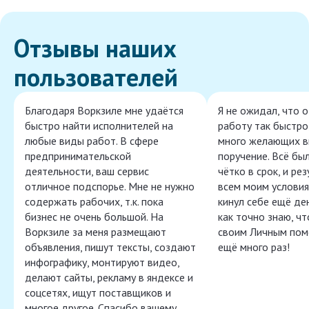
Отзывы наших
пользователей
Благодаря Воркзиле мне удаётся
Я не ожидал, что 
быстро найти исполнителей на
работу так быстро,
любые виды работ. В сфере
много желающих в
предпринимательской
поручение. Всё бы
деятельности, ваш сервис
чётко в срок, и ре
отличное подспорье. Мне не нужно
всем моим условия
содержать рабочих, т.к. пока
кинул себе ещё ден
бизнес не очень большой. На
как точно знаю, ч
Воркзиле за меня размещают
своим Личным пом
объявления, пишут тексты, создают
ещё много раз!
инфографику, монтируют видео,
делают сайты, рекламу в яндексе и
соцсетях, ищут поставщиков и
многое другое. Спасибо вашему