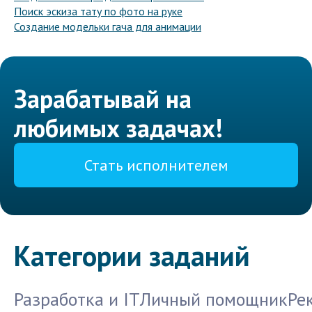
Поиск эскиза тату по фото на руке
Создание модельки гача для анимации
Зарабатывай на
любимых задачах!
Стать исполнителем
Категории заданий
Разработка и IT
Личный помощник
Ре