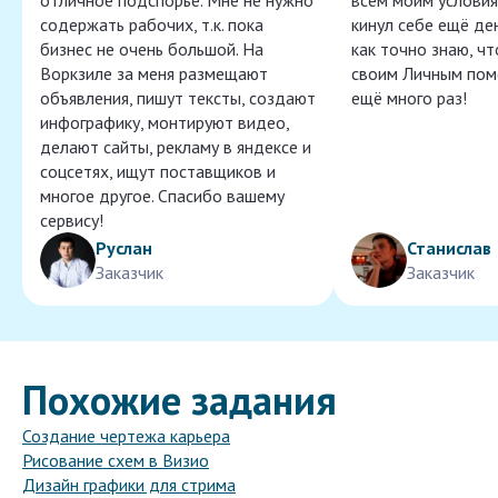
отличное подспорье. Мне не нужно
всем моим условия
содержать рабочих, т.к. пока
кинул себе ещё ден
бизнес не очень большой. На
как точно знаю, ч
Воркзиле за меня размещают
своим Личным пом
объявления, пишут тексты, создают
ещё много раз!
инфографику, монтируют видео,
делают сайты, рекламу в яндексе и
соцсетях, ищут поставщиков и
многое другое. Спасибо вашему
сервису!
Руслан
Станислав
Заказчик
Заказчик
Похожие задания
Создание чертежа карьера
Рисование схем в Визио
Дизайн графики для стрима