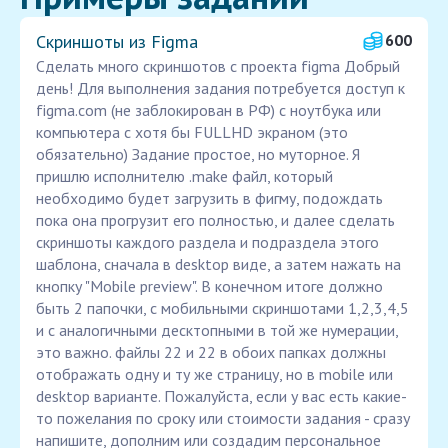
Скриншоты из Figma
600
Сделать много скриншотов с проекта figma Добрый
день! Для выполнения задания потребуется доступ к
figma.com (не заблокирован в РФ) с ноутбука или
компьютера с хотя бы FULLHD экраном (это
обязательно) Задание простое, но муторное. Я
пришлю исполнителю .make файл, который
необходимо будет загрузить в фигму, подождать
пока она прогрузит его полностью, и далее сделать
скриншоты каждого раздела и подраздела этого
шаблона, сначала в desktop виде, а затем нажать на
кнопку "Mobile preview". В конечном итоге должно
быть 2 папочки, с мобильными скриншотами 1,2,3,4,5
и с аналогичными десктопными в той же нумерации,
это важно. файлы 22 и 22 в обоих папках должны
отображать одну и ту же страницу, но в mobile или
desktop варианте. Пожалуйста, если у вас есть какие-
то пожелания по сроку или стоимости задания - сразу
напишите, дополним или создадим персональное