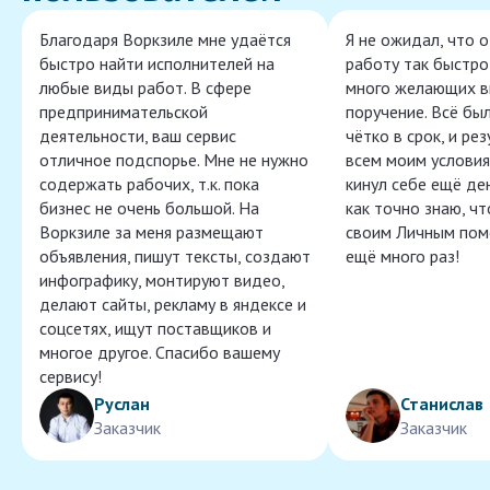
Благодаря Воркзиле мне удаётся
Я не ожидал, что 
быстро найти исполнителей на
работу так быстро,
любые виды работ. В сфере
много желающих в
предпринимательской
поручение. Всё бы
деятельности, ваш сервис
чётко в срок, и ре
отличное подспорье. Мне не нужно
всем моим условия
содержать рабочих, т.к. пока
кинул себе ещё ден
бизнес не очень большой. На
как точно знаю, ч
Воркзиле за меня размещают
своим Личным пом
объявления, пишут тексты, создают
ещё много раз!
инфографику, монтируют видео,
делают сайты, рекламу в яндексе и
соцсетях, ищут поставщиков и
многое другое. Спасибо вашему
сервису!
Руслан
Станислав
Заказчик
Заказчик