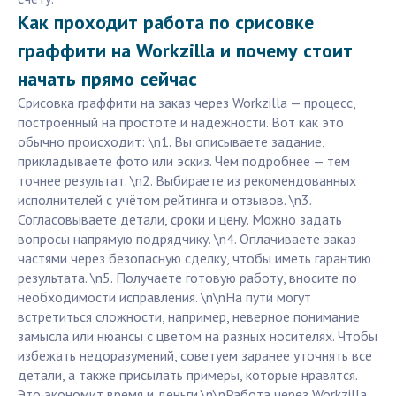
Как проходит работа по срисовке
граффити на Workzilla и почему стоит
начать прямо сейчас
Срисовка граффити на заказ через Workzilla — процесс,
построенный на простоте и надежности. Вот как это
обычно происходит: \n1. Вы описываете задание,
прикладываете фото или эскиз. Чем подробнее — тем
точнее результат. \n2. Выбираете из рекомендованных
исполнителей с учётом рейтинга и отзывов. \n3.
Согласовываете детали, сроки и цену. Можно задать
вопросы напрямую подрядчику. \n4. Оплачиваете заказ
частями через безопасную сделку, чтобы иметь гарантию
результата. \n5. Получаете готовую работу, вносите по
необходимости исправления. \n\nНа пути могут
встретиться сложности, например, неверное понимание
замысла или нюансы с цветом на разных носителях. Чтобы
избежать недоразумений, советуем заранее уточнять все
детали, а также присылать примеры, которые нравятся.
Это экономит время и деньги.\n\nРабота через Workzilla