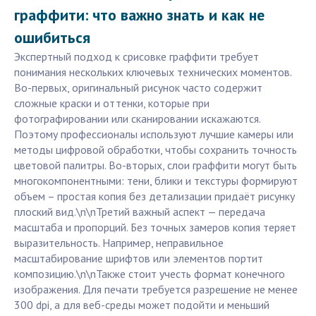
граффити: что важно знать и как не
ошибиться
Экспертный подход к срисовке граффити требует
понимания нескольких ключевых технических моментов.
Во-первых, оригинальный рисунок часто содержит
сложные краски и оттенки, которые при
фотографировании или сканировании искажаются.
Поэтому профессионалы используют лучшие камеры или
методы цифровой обработки, чтобы сохранить точность
цветовой палитры. Во-вторых, слои граффити могут быть
многокомпонентными: тени, блики и текстуры формируют
объем – простая копия без детализации придаёт рисунку
плоский вид.\n\nТретий важный аспект — передача
масштаба и пропорций. Без точных замеров копия теряет
выразительность. Например, неправильное
масштабирование шрифтов или элементов портит
композицию.\n\nТакже стоит учесть формат конечного
изображения. Для печати требуется разрешение не менее
300 dpi, а для веб-среды может подойти и меньший