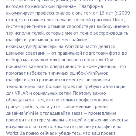
выгодна по нескольким причинам. Платформа
аккумулирует профессионалов с опытом от 15 лет (с 2009
года), что снижает риск некачественной срисовки. Плюс,
система рейтинга и отзывов способствует выбору именно
тех исполнителей, которые умеют точно воспроизводить
граффити, учитывая даже мельчайшие
нюансы.\n\nФрилансеры на Workzilla часто делятся
ценными советами — от правильной подготовки фото до
выбора материалов для финального носителя. Они
понимают важность оперативности и коммуникации, что
помогает избежать типичных ошибок.\n\nРынок
граффити-арта развивается вместе с цифровыми
технологиями: всё больше проектов требуют адаптации
для VR, AR и социальных сетей. Поэтому важно
обращаться к тем, кто не только профессионально
срисует работу, но и учтёт современные тренды
дизайна.\n\nНе откладывайте заказ — промедление
приводит к потере уникальных идей и снижению качества
визуального контента. Закажите срисовку граффити на
Workzilla прямо сейчас и убедитесь, что ваш проект