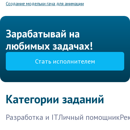
Создание модельки гача для анимации
Зарабатывай на
любимых задачах!
Стать исполнителем
Категории заданий
Разработка и IT
Личный помощник
Ре