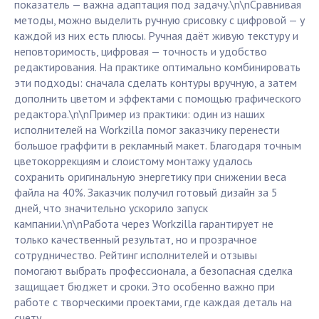
показатель — важна адаптация под задачу.\n\nСравнивая
методы, можно выделить ручную срисовку с цифровой — у
каждой из них есть плюсы. Ручная даёт живую текстуру и
неповторимость, цифровая — точность и удобство
редактирования. На практике оптимально комбинировать
эти подходы: сначала сделать контуры вручную, а затем
дополнить цветом и эффектами с помощью графического
редактора.\n\nПример из практики: один из наших
исполнителей на Workzilla помог заказчику перенести
большое граффити в рекламный макет. Благодаря точным
цветокоррекциям и слоистому монтажу удалось
сохранить оригинальную энергетику при снижении веса
файла на 40%. Заказчик получил готовый дизайн за 5
дней, что значительно ускорило запуск
кампании.\n\nРабота через Workzilla гарантирует не
только качественный результат, но и прозрачное
сотрудничество. Рейтинг исполнителей и отзывы
помогают выбрать профессионала, а безопасная сделка
защищает бюджет и сроки. Это особенно важно при
работе с творческими проектами, где каждая деталь на
счету.