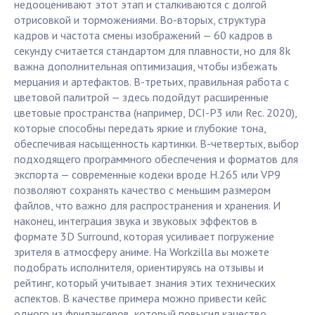
недооценивают этот этап и сталкиваются с долгой
отрисовкой и торможениями. Во-вторых, структура
кадров и частота смены изображений — 60 кадров в
секунду считается стандартом для плавности, но для 8k
важна дополнительная оптимизация, чтобы избежать
мерцания и артефактов. В-третьих, правильная работа с
цветовой палитрой — здесь подойдут расширенные
цветовые пространства (например, DCI-P3 или Rec. 2020),
которые способны передать яркие и глубокие тона,
обеспечивая насыщенность картинки. В-четвертых, выбор
подходящего программного обеспечения и форматов для
экспорта — современные кодеки вроде H.265 или VP9
позволяют сохранять качество с меньшим размером
файлов, что важно для распространения и хранения. И
наконец, интеграция звука и звуковых эффектов в
формате 3D Surround, которая усиливает погружение
зрителя в атмосферу аниме. На Workzilla вы можете
подобрать исполнителя, ориентируясь на отзывы и
рейтинг, который учитывает знания этих технических
аспектов. В качестве примера можно привести кейс
одного из фрилансеров, который повысил качество