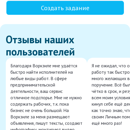
Создать задание
Отзывы наших
пользователей
Благодаря Воркзиле мне удаётся
Я не ожидал, что 
быстро найти исполнителей на
работу так быстро,
любые виды работ. В сфере
много желающих в
предпринимательской
поручение. Всё бы
деятельности, ваш сервис
чётко в срок, и ре
отличное подспорье. Мне не нужно
всем моим условия
содержать рабочих, т.к. пока
кинул себе ещё ден
бизнес не очень большой. На
как точно знаю, ч
Воркзиле за меня размещают
своим Личным пом
объявления, пишут тексты, создают
ещё много раз!
инфографику, монтируют видео,