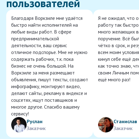
пользователей
Благодаря Воркзиле мне удаётся
Я не ожидал, что 
быстро найти исполнителей на
работу так быстро,
любые виды работ. В сфере
много желающих в
предпринимательской
поручение. Всё бы
деятельности, ваш сервис
чётко в срок, и ре
отличное подспорье. Мне не нужно
всем моим условия
содержать рабочих, т.к. пока
кинул себе ещё ден
бизнес не очень большой. На
как точно знаю, ч
Воркзиле за меня размещают
своим Личным пом
объявления, пишут тексты, создают
ещё много раз!
инфографику, монтируют видео,
делают сайты, рекламу в яндексе и
соцсетях, ищут поставщиков и
многое другое. Спасибо вашему
сервису!
Руслан
Станислав
Заказчик
Заказчик