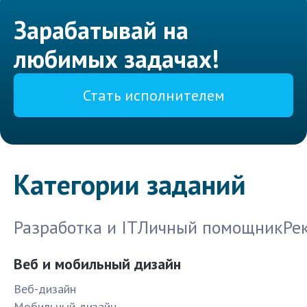
Зарабатывай на
любимых задачах!
Стать исполнителем
Категории заданий
Разработка и IT
Личный помощник
Ре
Веб и мобильный дизайн
Веб-дизайн
Мобильный дизайн