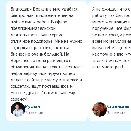
Благодаря Воркзиле мне удаётся
Я не ожидал, что 
быстро найти исполнителей на
работу так быстро,
любые виды работ. В сфере
много желающих в
предпринимательской
поручение. Всё бы
деятельности, ваш сервис
чётко в срок, и ре
отличное подспорье. Мне не нужно
всем моим условия
содержать рабочих, т.к. пока
кинул себе ещё ден
бизнес не очень большой. На
как точно знаю, ч
Воркзиле за меня размещают
своим Личным пом
объявления, пишут тексты, создают
ещё много раз!
инфографику, монтируют видео,
делают сайты, рекламу в яндексе и
соцсетях, ищут поставщиков и
многое другое. Спасибо вашему
сервису!
Руслан
Станислав
Заказчик
Заказчик