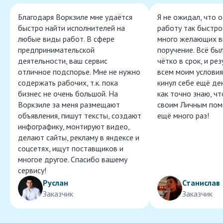
Благодаря Воркзиле мне удаётся
Я не ожидал, что 
быстро найти исполнителей на
работу так быстро,
любые виды работ. В сфере
много желающих в
предпринимательской
поручение. Всё бы
деятельности, ваш сервис
чётко в срок, и ре
отличное подспорье. Мне не нужно
всем моим условия
содержать рабочих, т.к. пока
кинул себе ещё ден
бизнес не очень большой. На
как точно знаю, ч
Воркзиле за меня размещают
своим Личным пом
объявления, пишут тексты, создают
ещё много раз!
инфографику, монтируют видео,
делают сайты, рекламу в яндексе и
соцсетях, ищут поставщиков и
многое другое. Спасибо вашему
сервису!
Руслан
Станислав
Заказчик
Заказчик