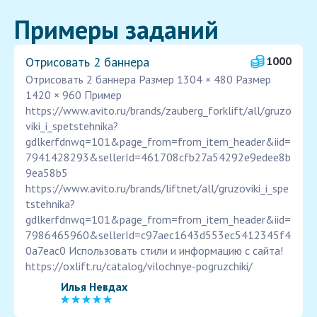
Примеры заданий
Отрисовать 2 баннера
1000
Отрисовать 2 баннера Размер 1304 × 480 Размер
1420 × 960 Пример
https://www.avito.ru/brands/zauberg_forklift/all/gruzo
viki_i_spetstehnika?
gdlkerfdnwq=101&page_from=from_item_header&iid=
7941428293&sellerId=461708cfb27a54292e9edee8b
9ea58b5
https://www.avito.ru/brands/liftnet/all/gruzoviki_i_spe
tstehnika?
gdlkerfdnwq=101&page_from=from_item_header&iid=
7986465960&sellerId=c97aec1643d553ec5412345f4
0a7eac0 Использовать стили и информацию с сайта!
https://oxlift.ru/catalog/vilochnye-pogruzchiki/
Илья Невдах