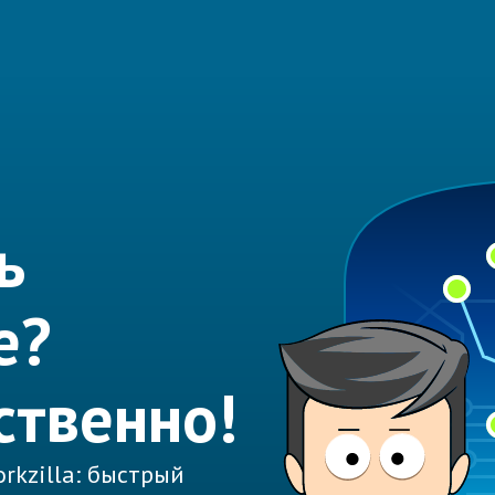
ь
е?
ственно!
rkzilla: быстрый