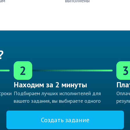
ам
выполнены
?
2
3
Находим за 2 минуты
Пла
сроки
Подбираем лучших исполнителей для
Оплач
вашего задания, вы выбираете одного
резул
Создать задание