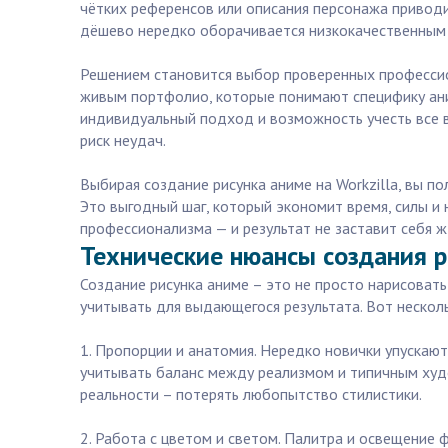
чётких референсов или описания персонажа приводи
дёшево нередко оборачивается низкокачественным р
Решением становится выбор проверенных профессион
живым портфолио, которые понимают специфику ани
индивидуальный подход и возможность учесть все в
риск неудач.
Выбирая создание рисунка аниме на Workzilla, вы п
Это выгодный шаг, который экономит время, силы и 
профессионализма — и результат не заставит себя ж
Технические нюансы создания р
Создание рисунка аниме – это не просто нарисоват
учитывать для выдающегося результата. Вот несколь
1. Пропорции и анатомия. Нередко новички упускают
учитывать баланс между реализмом и типичным худ
реальности – потерять любопытство стилистики.
2. Работа с цветом и светом. Палитра и освещение