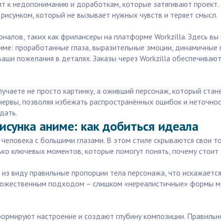
т к недопониманию и доработкам, которые затягивают проект. Н
исунком, который не вызывает нужных чувств и теряет смысл.
алов, таких как фрилансеры на платформе Workzilla. Здесь в
ме: проработанные глаза, выразительные эмоции, динамичные п
аши пожелания в деталях. Заказы через Workzilla обеспечивают
олучаете не просто картинку, а оживший персонаж, который ста
нервы, позволяя избежать распространённых ошибок и неточнос
дать.
исунка аниме: как добиться идеала
ь человека с большими глазами. В этом стиле скрываются свои 
ко ключевых моментов, которые помогут понять, почему стоит д
 из виду правильные пропорции тела персонажа, что искажаетс
ожественным подходом – слишком «нереалистичные» формы мог
 формируют настроение и создают глубину композиции. Правиль