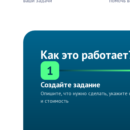
ваши задачи
помочь в
Как это работает
1
Создайте задание
Опишите, что нужно сделать, укажите 
и стоимость