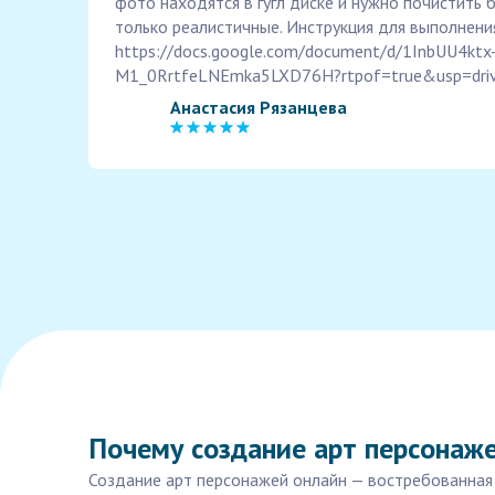
фото находятся в гугл диске и нужно почистить 
только реалистичные. Инструкция для выполнени
https://docs.google.com/document/d/1InbUU4ktx
M1_0RrtfeLNEmka5LXD76H?rtpof=true&usp=driv
Анастасия Рязанцева
Почему создание арт персонаж
Создание арт персонажей онлайн — востребованная ус