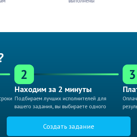
ам
выполнены
?
2
3
Находим за 2 минуты
Пла
сроки
Подбираем лучших исполнителей для
Оплач
вашего задания, вы выбираете одного
резул
Создать задание