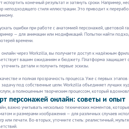
т испортить конечный результат и затянуть сроки. Например, н
р неподходящего стиля иллюстрации. Это приводит к переработ
анному.
ускать ошибки при работе с анатомией персонажей, цветовой г
пример — для анимации или модификаций. Попытки найти подх
отерей времени.
 онлайн через Workzilla, вы получаете доступ к надёжным фри
ответствует вашим ожиданиям и бюджету. Платформа защищает
 уточнить детали и получить первые эскизы.
качестве и полная прозрачность процесса. Уже с первых этапов 
задачу под собственные цели. Workzilla объединяет лучших ху
услуги, а полноценным творческим процессом, который вдохновл
рт персонажей онлайн: советы и опыт
айн, важно учитывать несколько технических моментов, которы
рматом и размерами изображения — для различных случаев испол
игр или печати. Во-вторых, уточните стиль: реалистичный, муль
етствий.