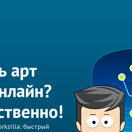
ь арт
нлайн?
ственно!
rkzilla: быстрый