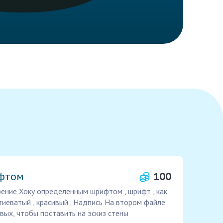
ифтом
100
рение Хоку определенным шрифтом , шрифт , как
тиеватый , красивый . Надпись На втором файле
вых, чтобы поставить на эскиз стены