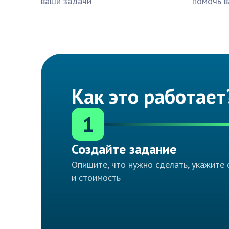
ваши задачи
помочь в
Как это работает
1
Создайте задание
Опишите, что нужно сделать, укажите 
и стоимость