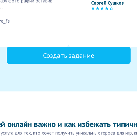
базу фотографий оставив
Сергей Сушков
я:
-
e_fs
Создать задание
ей онлайн важно и как избежать типич
луга для тех, кто хочет получить уникальных героев для игр, к