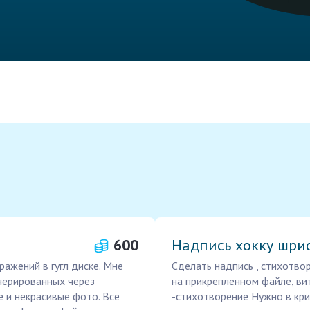
600
Надпись хокку шр
ажений в гугл диске. Мне
Сделать надпись , стихотво
енерированных через
на прикрепленном файле, ви
 и некрасивые фото. Все
-стихотворение Нужно в кри