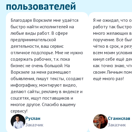
пользователей
Благодаря Воркзиле мне удаётся
Я не ожидал, что 
быстро найти исполнителей на
работу так быстро,
любые виды работ. В сфере
много желающих в
предпринимательской
поручение. Всё бы
деятельности, ваш сервис
чётко в срок, и ре
отличное подспорье. Мне не нужно
всем моим условия
содержать рабочих, т.к. пока
кинул себе ещё ден
бизнес не очень большой. На
как точно знаю, ч
Воркзиле за меня размещают
своим Личным пом
объявления, пишут тексты, создают
ещё много раз!
инфографику, монтируют видео,
делают сайты, рекламу в яндексе и
соцсетях, ищут поставщиков и
многое другое. Спасибо вашему
сервису!
Руслан
Станислав
Заказчик
Заказчик