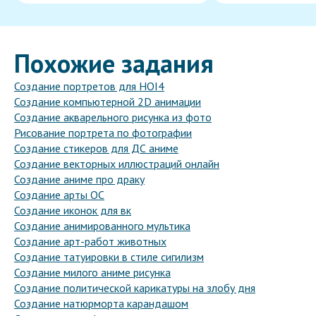
Похожие задания
Создание портретов для HOI4
Создание компьютерной 2D анимации
Создание акварельного рисунка из фото
Рисование портрета по фотографии
Создание стикеров для ДС аниме
Создание векторных иллюстраций онлайн
Создание аниме про драку
Создание арты ОС
Создание иконок для вк
Создание анимированного мультика
Создание арт-работ животных
Создание татуировки в стиле сигилизм
Создание милого аниме рисунка
Создание политической карикатуры на злобу дня
Создание натюрморта карандашом