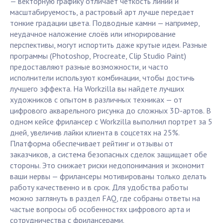
— векторную графику отличает четкость линий и
масштабируемость, а растровый арт лучше передает
тонкие градации цвета. Подводные камни — например,
неудачное наложение слоёв или игнорирование
перспективы, могут испортить даже крутые идеи. Разные
программы (Photoshop, Procreate, Clip Studio Paint)
предоставляют разные возможности, и часто
исполнители используют комбинации, чтобы достичь
лучшего эффекта. На Workzilla вы найдете лучших
художников с опытом в различных техниках — от
цифрового акварельного рисунка до сложных 3D-артов. В
одном кейсе фрилансер с Workzilla выполнил портрет за 5
дней, увеличив лайки клиента в соцсетях на 25%.
Платформа обеспечивает рейтинг и отзывы от
заказчиков, а система безопасных сделок защищает обе
стороны. Это снижает риски недопонимания и экономит
ваши нервы — фрилансеры мотивированы только делать
работу качественно и в срок. Для удобства работы
можно заглянуть в раздел FAQ, где собраны ответы на
частые вопросы об особенностях цифрового арта и
сотрудничества с фрилансерами.